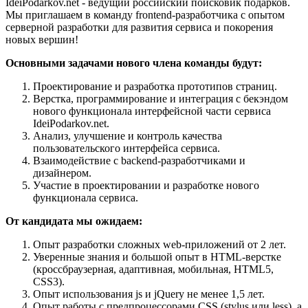
IdeiPodarkov.net - ведущий российский поисковик подарков.
Мы приглашаем в команду frontend-разработчика с опытом
серверной разработки для развития сервиса и покорения
новых вершин!
Основными задачами нового члена команды будут:
Проектирование и разработка прототипов страниц.
Верстка, программирование и интеграция с бекэндом
нового функционала интерфейсной части сервиса
IdeiPodarkov.net.
Анализ, улучшение и контроль качества
пользовательского интерфейса сервиса.
Взаимодействие с backend-разработчиками и
дизайнером.
Участие в проектировании и разработке нового
функционала сервиса.
От кандидата мы ожидаем:
Опыт разработки сложных web-приложений от 2 лет.
Уверенные знания и большой опыт в HTML-верстке
(кроссбраузерная, адаптивная, мобильная, HTML5,
CSS3).
Опыт использования js и jQuery не менее 1,5 лет.
Опыт работы с предпроцессорами CSS (stylus или less), а