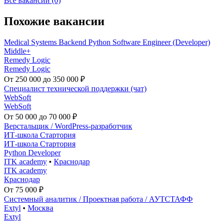
Все вакансии (0)
Похожие вакансии
Medical Systems Backend Python Software Engineer (Developer)
Middle+
Remedy Logic
Remedy Logic
От 250 000 до 350 000 ₽
Специалист технической поддержки (чат)
WebSoft
WebSoft
От 50 000 до 70 000 ₽
Верстальщик / WordPress-разработчик
ИТ-школа Стартория
ИТ-школа Стартория
Python Developer
ITK academy
•
Краснодар
ITK academy
Краснодар
От 75 000 ₽
Системный аналитик / Проектная работа / АУТСТАФФ
Extyl
•
Москва
Extyl