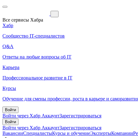
Все сервисы Хабра
Хабр
Сообщество IT-специалистов
Q&A
Ответы на любые вопросы об IT
Карьера
Профессиональное развитие в IT
Курсы
Обучение для смены профессии, роста в карьере и саморазвити
Войти
Войти через Хабр Аккаунт
Зарегистрироваться
Войти
Войти через Хабр Аккаунт
Зарегистрироваться
Вакансии
Специалисты
Курсы и обучение
Эксперты
Компании
Р