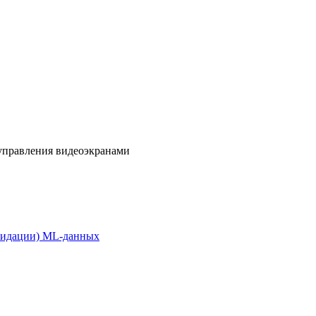
 управления видеоэкранами
алидации) ML-данных