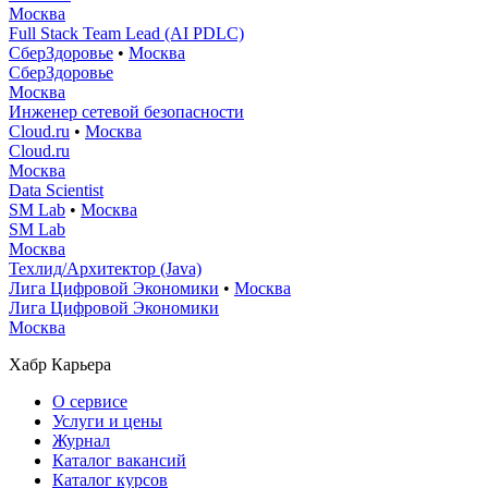
Москва
Full Stack Team Lead (AI PDLC)
СберЗдоровье
•
Москва
СберЗдоровье
Москва
Инженер сетевой безопасности
Cloud.ru
•
Москва
Cloud.ru
Москва
Data Scientist
SM Lab
•
Москва
SM Lab
Москва
Техлид/Архитектор (Java)
Лига Цифровой Экономики
•
Москва
Лига Цифровой Экономики
Москва
Хабр Карьера
О сервисе
Услуги и цены
Журнал
Каталог вакансий
Каталог курсов