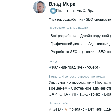
Влад Мерк
Пользователь Хабра
Фулстек разработчик
 • 
SEO-специали
Профессиональные навыки
Веб-разработка
Дизайн наружной 
Графический дизайн
Адаптивный 
Разработка SEO-стратегии
SEO-оп
Город
Калининград (Кенигсберг)
3 ответа, 4 вопроса, отвечает по темам
Управление проектами
 • 
Програм
временем
 • 
Системное админист
CAPTCHA
 • 
Yii
 • 
1С-Битрикс
 • 
Бра
Пишет в хабы
GTD
 • 
Фриланс
 • 
DIY или Сде