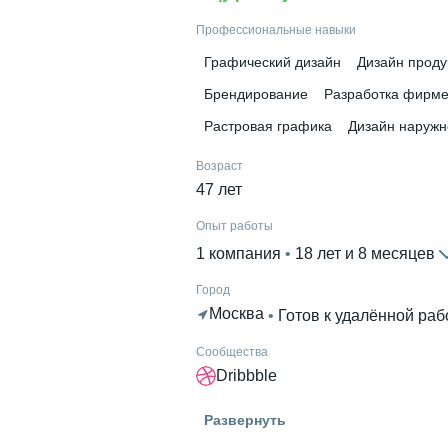
11 месяцев
Профессиональные навыки
Дополнительное образование
Графический дизайн
Дизайн проду
SkillFactory
Брендирование
Разработка фирме
Растровая графика
Дизайн наруж
Возраст
47 лет
Опыт работы
1 компания
 • 
18 лет и 8 месяцев
Город
Москва
 • 
Готов к удалённой раб
Сообщества
Dribbble
Гражданство
Развернуть
Россия