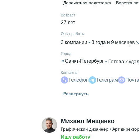
Допечатная подготовка
Верстка пе
Возраст
27 лет
Опыт работы
3 компании
 • 
3 года и 9 месяцев
Город
Санкт-Петербург
 • 
Готова к уда
Контакты
Телефон
Телеграм
Почт
Гражданство
Развернуть
Россия
Знание языков
Английский В2
Михаил Мищенко
Высшее образование
Графический дизайнер
 • 
Арт директо
СГУ им. Н.Г. Чернышевского
 • 
Фа
Ищу работу