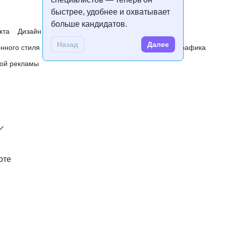
быстрее, удобнее и охватывает
больше кандидатов.
кта
Дизайн упаковки
Верстка печатных изданий
Назад
Далее
нного стиля
Полиграфический дизайн
Векторная графика
ной рекламы
оте