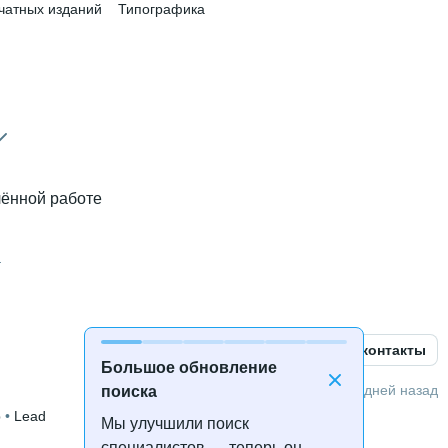
чатных изданий
Типографика
лённой работе
а
Открыть контакты
Большое обновление
5 дней назад
поиска
р
 • 
Lead
Мы улучшили поиск
культет иностранных языков и лингводидактики
 • 
3 года и
специалистов — теперь он