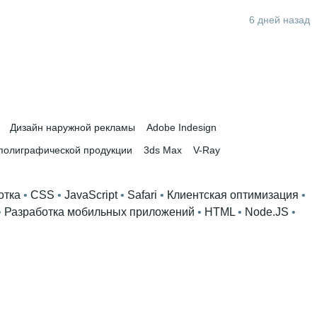
6 дней назад
урологии
 • 
4 года и 11 месяцев
чилище
Дизайн наружной рекламы
Adobe Indesign
 полиграфической продукции
3ds Max
V-Ray
отка
 • 
CSS
 • 
JavaScript
 • 
Safari
 • 
Клиентская оптимизация
 • 
• 
Разработка мобильных приложений
 • 
HTML
 • 
Node.JS
 • 