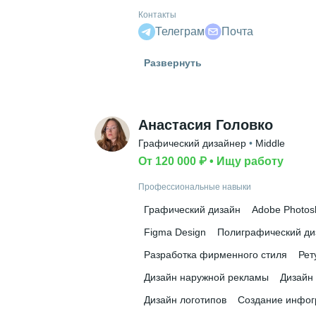
Контакты
Телеграм
Почта
Гражданство
Развернуть
Россия
Знание языков
Английский В1
Анастасия Головко
Высшее образование
Графический дизайнер
 • 
Middle
РГГУ
 • 
Институт экономики, упра
От 120 000 ₽
 • 
Ищу работу
Дополнительное образование
Профессиональные навыки
Skillbox
Графический дизайн
Adobe Photos
Figma Design
Полиграфический ди
Разработка фирменного стиля
Рет
Дизайн наружной рекламы
Дизайн 
Дизайн логотипов
Создание инфо