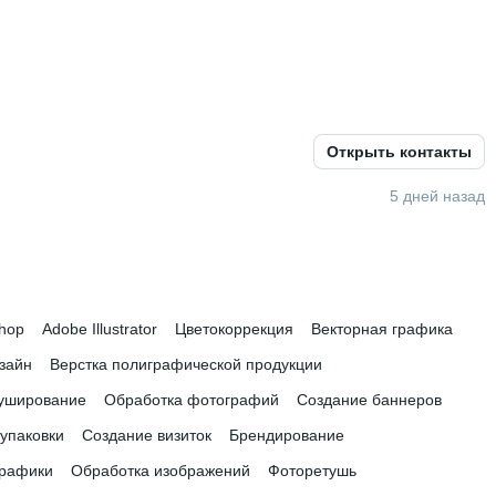
Открыть контакты
5 дней назад
вления и права
 • 
5 лет и 1 месяц
hop
Adobe Illustrator
Цветокоррекция
Векторная графика
зайн
Верстка полиграфической продукции
уширование
Обработка фотографий
Создание баннеров
упаковки
Создание визиток
Брендирование
графики
Обработка изображений
Фоторетушь