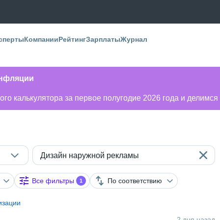
сперты
Компании
Рейтинг
Зарплаты
Журнал
инфляции
го калькулятора за первое полугодие 2026 года и делимся
Дизайн наружной рекламы
Все фильтры
По соответствию
1
изации
2 дня назад