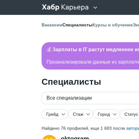
Вакансии
Специалисты
Курсы и обучение
Эк
💰
Зарплаты в IT растут медленнее 
Проанализировали данные из зарплатно
Специалисты
Все специализации
Грейд
Стаж
Город
Статус
Найдено
76
профилей, еще 1 683 после
автор
oktogram