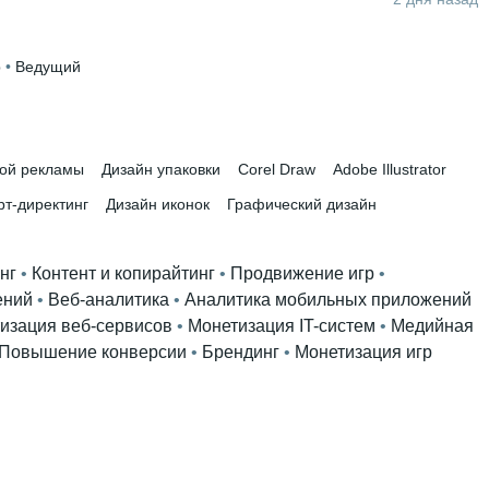
р
 • 
Ведущий
ной рекламы
Дизайн упаковки
Corel Draw
Adobe Illustrator
рт-директинг
Дизайн иконок
Графический дизайн
нг
 • 
Контент и копирайтинг
 • 
Продвижение игр
 • 
ений
 • 
Веб-аналитика
 • 
Аналитика мобильных приложений
изация веб-сервисов
 • 
Монетизация IT-систем
 • 
Медийная
Повышение конверсии
 • 
Брендинг
 • 
Монетизация игр