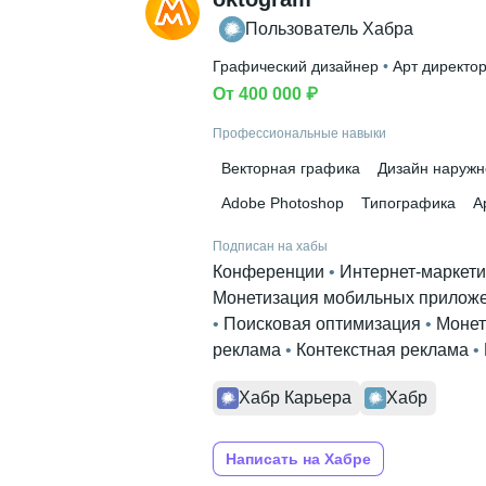
Пользователь Хабра
Графический дизайнер
 • 
Арт директо
От 400 000 ₽
Профессиональные навыки
Векторная графика
Дизайн наруж
Adobe Photoshop
Типографика
А
Подписан на хабы
Конференции
 • 
Интернет-маркети
Монетизация мобильных прилож
• 
Поисковая оптимизация
 • 
Монет
реклама
 • 
Контекстная реклама
 • 
Хабр Карьера
Хабр
Написать на Хабре