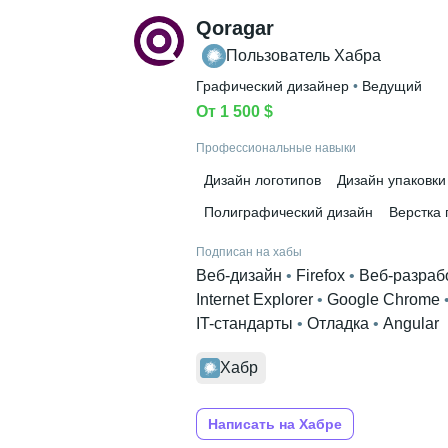
Высшее образование
Qoragar
УрГУ
 • 
Искусствоведения и культ
Пользователь Хабра
Дополнительное образование
Графический дизайнер
 • 
Ведущий
Оренбургское художественное у
От 1 500 $
Профессиональные навыки
Дизайн логотипов
Дизайн упаковки
Полиграфический дизайн
Верстка
Подписан на хабы
Веб-дизайн
 • 
Firefox
 • 
Веб-разраб
Internet Explorer
 • 
Google Chrome
 
IT-стандарты
 • 
Отладка
 • 
Angular
Хабр
Написать на Хабре