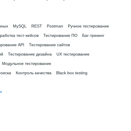
нных
MySQL
REST
Postman
Ручное тестирование
работка тест-кейсов
Тестирование ПО
Баг-трекинг
ирование API
Тестирование сайтов
ий
Тестирование дизайна
UX тестирование
Модульное тестирование
поиска
Контроль качества
Black box testing
и