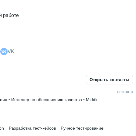
й работе
а
VK
Открыть контакты
сегодня
ания
 • 
Инженер по обеспечению качества
 • 
Middle
; ФХТ
 • 
4 года и 10 месяцев
on
Разработка тест-кейсов
Ручное тестирование