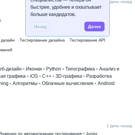
1 день назад
быстрее, удобнее и охватывает
больше кандидатов.
ологический
 • 
1 год и 10 месяцев
к
Назад
Далее
 дизайн
Тестирование дизайна
Тестирование API
ований
еб-дизайн
 • 
Иконки
 • 
Python
 • 
Типографика
 • 
Анализ и
ая графика
 • 
iOS
 • 
C++
 • 
3D-графика
 • 
Разработка
ning
 • 
Алгоритмы
 • 
Облачные вычисления
 • 
Android
1 день назад
Инженер по автоматизации тестирования
 • 
Junior