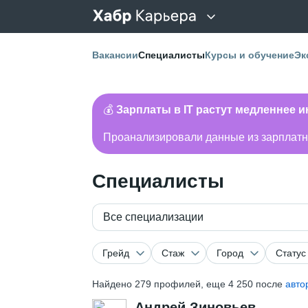
Вакансии
Специалисты
Курсы и обучение
Эк
💰
Зарплаты в IT растут медленнее 
Проанализировали данные из зарплатно
Специалисты
Все специализации
Грейд
Стаж
Город
Статус
Найдено
279
профилей, еще 4 250 после
авто
Андрей Зиновьев