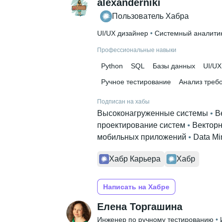
alexanderniki
Высшее образование
Пользователь Хабра
СГУ им. Н.Г. Чернышевского
 • 
Би
UI/UX дизайнер
 • 
Системный аналити
Профессиональные навыки
Python
SQL
Базы данных
UI/UX
Ручное тестирование
Анализ треб
Подписан на хабы
Высоконагруженные системы
 • 
В
проектирование систем
 • 
Векторн
мобильных приложений
 • 
Data Mi
Хабр Карьера
Хабр
Написать на Хабре
Елена Торгашина
Инженер по ручному тестированию
 • 