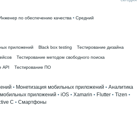
Инженер по обеспечению качества
 • 
Средний
ных приложений
Black box testing
Тестирование дизайна
кейсов
Тестирование методом свободного поиска
е API
Тестирование ПО
жений
 • 
Монетизация мобильных приложений
 • 
Аналитика
 мобильных приложений
 • 
iOS
 • 
Xamarin
 • 
Flutter
 • 
Tizen
 • 
tive C
 • 
Смартфоны