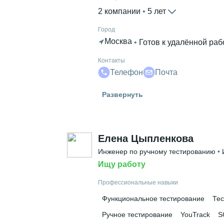
2 компании
 • 
5 лет
Город
Москва
 • 
Готов к удалённой раб
Контакты
Телефон
Почта
Гражданство
Развернуть
Россия
Высшее образование
ИСОТ МГТУ им. Баумана
 • 
Специ
Елена Цыпленкова
Дополнительное образование
Инженер по ручному тестированию
 • 
MIT
Ищу работу
Профессиональные навыки
Функциональное тестирование
Тес
Ручное тестирование
YouTrack
S