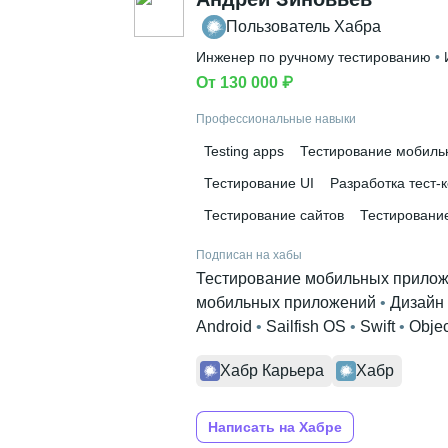
Пользователь Хабра
Инженер по ручному тестированию
 • 
От 130 000 ₽
Профессиональные навыки
Testing apps
Тестирование мобиль
Тестирование UI
Разработка тест-
Тестирование сайтов
Тестировани
Подписан на хабы
Тестирование мобильных прило
мобильных приложений
 • 
Дизайн
Android
 • 
Sailfish OS
 • 
Swift
 • 
Objec
Хабр Карьера
Хабр
Написать на Хабре