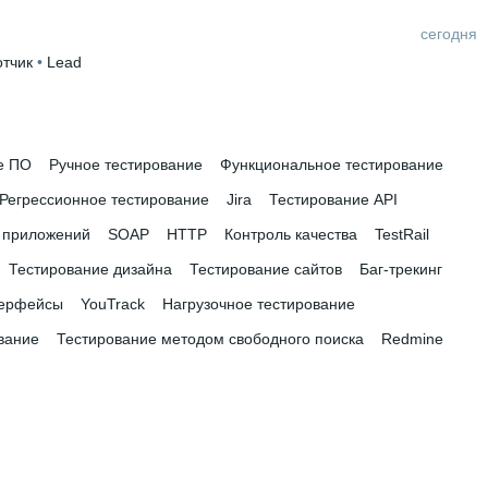
сегодня
отчик
 • 
Lead
е ПО
Ручное тестирование
Функциональное тестирование
Регрессионное тестирование
Jira
Тестирование API
 приложений
SOAP
HTTP
Контроль качества
TestRail
Тестирование дизайна
Тестирование сайтов
Баг-трекинг
терфейсы
YouTrack
Нагрузочное тестирование
вание
Тестирование методом свободного поиска
Redmine