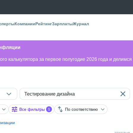
сперты
Компании
Рейтинг
Зарплаты
Журнал
инфляции
го калькулятора за первое полугодие 2026 года и делимся
Тестирование дизайна
Все фильтры
По соответствию
1
ризации
сегодня