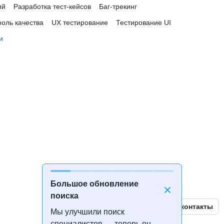
ий
Разработка тест-кейсов
Баг-трекинг
роль качества
UX тестирование
Тестирование UI
и
Большое обновление
поиска
Открыть контакты
Мы улучшили поиск
специалистов — теперь он