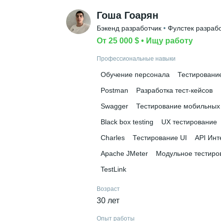
Гоша Гоарян
Бэкенд разработчик
 • 
Фулстек разраб
От 25 000 $
 • 
Ищу работу
Профессиональные навыки
Обучение персонала
Тестировани
Postman
Разработка тест-кейсов
Swagger
Тестирование мобильных
Black box testing
UX тестирование
Charles
Тестирование UI
API Ин
Apache JMeter
Модульное тестиро
TestLink
Возраст
30 лет
Опыт работы