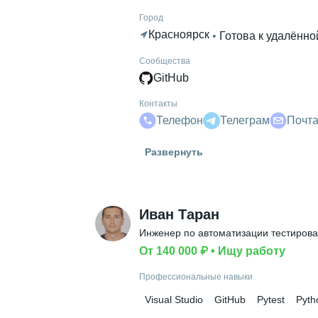
Город
Красноярск
 • 
Готова к удалённо
Сообщества
GitHub
Контакты
Телефон
Телеграм
Почт
Гражданство
Развернуть
Россия
Знание языков
Английский А1
Иван Таран
Высшее образование
Инженер по автоматизации тестиров
СибГТУ
 • 
Химических технологий
От 140 000 ₽
 • 
Ищу работу
Дополнительное образование
Профессиональные навыки
Skillfactory
Visual Studio
GitHub
Pytest
Pyth