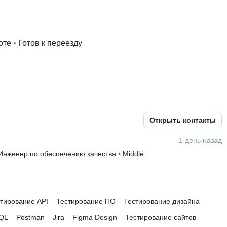
оте
 • 
Готов к переезду
Открыть контакты
альное машиностроение
 • 
4 года и 6 месяцев
1 день назад
Инженер по обеспечению качества
 • 
Middle
тирование API
Тестирование ПО
Тестирование дизайна
QL
Postman
Jira
Figma Design
Тестирование сайтов