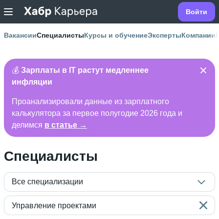
Войти
Вакансии
Специалисты
Курсы и обучение
Эксперты
Компании
💰
Зарплаты в IT растут медленнее
инфляции
Проанализировали данные из зарплатного
калькулятора за первое полугодие 2026 года и
делимся
в статье →
Специалисты
Все специализации
Управление проектами