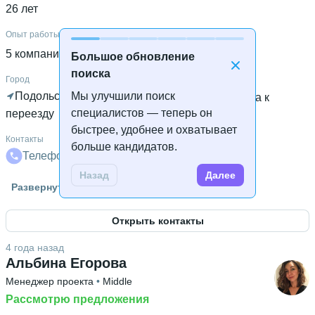
26 лет
Опыт работы
5 компаний
 • 
7 лет и 3 месяца
Большое обновление
поиска
Город
Подольск
Мы улучшили поиск
 • 
Готова к удалённой работе
 • 
Готова к
специалистов — теперь он
переезду
быстрее, удобнее и охватывает
Контакты
больше кандидатов.
Телефон
Телеграм
Почта
VK
Назад
Далее
Гражданство
Развернуть
Россия
Открыть контакты
Знание языков
Английский А1
 • 
Русский родной язык
4 года назад
Альбина Егорова
Высшее образование
Менеджер проекта
 • 
Middle
МУИВ
 • 
Юридический
 • 
3 года и 2 месяца
Рассмотрю предложения
Дополнительное образование