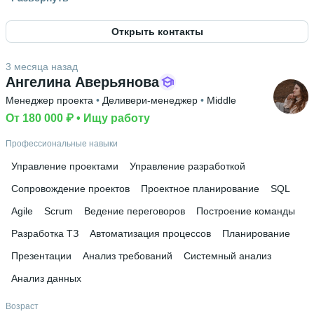
Россия
Открыть контакты
Знание языков
Английский А1
3 месяца назад
Высшее образование
Ангелина Аверьянова
МУИВ
 • 
Информационных технологий
 • 
2 года
Менеджер проекта
 • 
Деливери-менеджер
 • 
Middle
Ещё 1 в профиле
От 180 000 ₽
 • 
Ищу работу
Дополнительное образование
Профессиональные навыки
Skillbox
 • 
ИНТУИТ
Управление проектами
Управление разработкой
Сопровождение проектов
Проектное планирование
SQL
Agile
Scrum
Ведение переговоров
Построение команды
Разработка ТЗ
Автоматизация процессов
Планирование
Презентации
Анализ требований
Системный анализ
Анализ данных
Возраст