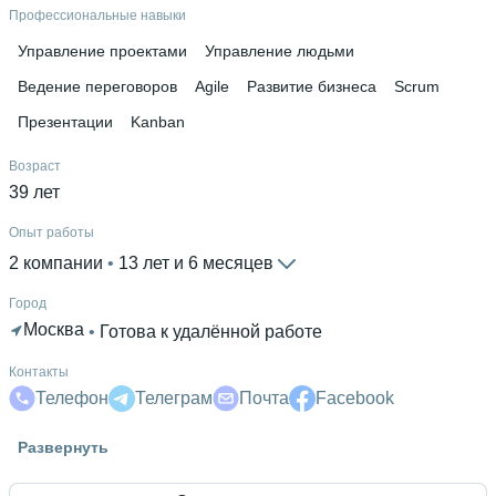
Simpler
 • 
GoPractice
 • 
PMCLUB
 • 
Systems Education
 • 
GB
Профессиональные навыки
(GeekBrains)
 • 
Нетология
 • 
ProductStar
Управление проектами
Управление людьми
Ведение переговоров
Agile
Развитие бизнеса
Scrum
Презентации
Kanban
Возраст
39 лет
Опыт работы
2 компании
 • 
13 лет и 6 месяцев
Город
Москва
 • 
Готова к удалённой работе
Контакты
Телефон
Телеграм
Почта
Facebook
Высшее образование
Развернуть
МУИВ
 • 
Управления
 • 
5 лет и 11 месяцев