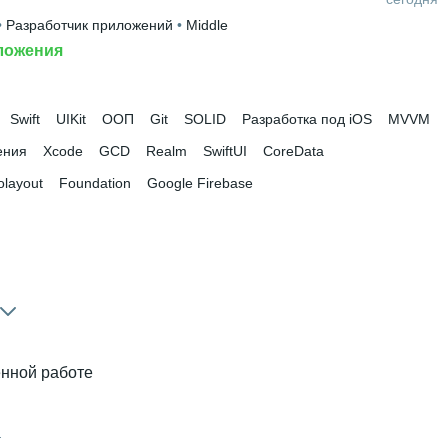
• 
Разработчик приложений
 • 
Middle
ложения
Swift
UIKit
ООП
Git
SOLID
Разработка под iOS
MVVM
ения
Xcode
GCD
Realm
SwiftUI
CoreData
olayout
Foundation
Google Firebase
ённой работе
а