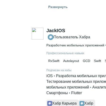
Знание языков
Развернуть
Английский В2
Высшее образование
ЯГТУ
 • 
Инженерно-экономически
JackIOS
Пользователь Хабра
Разработчик мобильных приложений
 
Профессиональные навыки
RxSwift
Autolayout
GCD
Swift
Подписан на хабы
iOS
 • 
Разработка мобильных при
Тестирование мобильных прило
мобильных приложений
 • 
Аналит
Смартфоны
 • 
Flutter
Хабр Карьера
Хабр