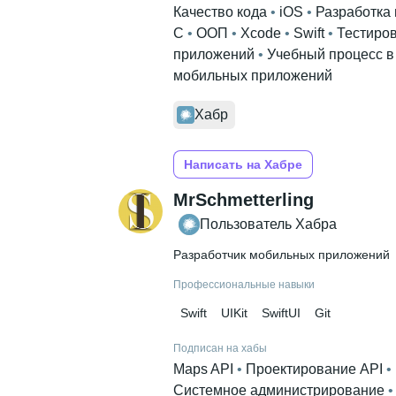
Качество кода
 • 
iOS
 • 
Разработка
C
 • 
ООП
 • 
Xcode
 • 
Swift
 • 
Тестиро
приложений
 • 
Учебный процесс в 
мобильных приложений
Хабр
Написать на Хабре
MrSchmetterling
Пользователь Хабра
Разработчик мобильных приложений
Профессиональные навыки
Swift
UIKit
SwiftUI
Git
Подписан на хабы
Maps API
 • 
Проектирование API
 • 
Системное администрирование
 •