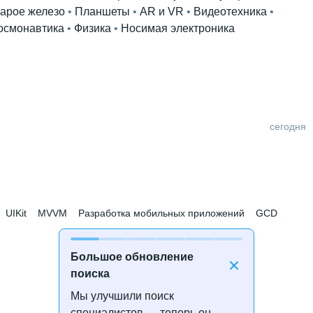
арое железо
 • 
Планшеты
 • 
AR и VR
 • 
Видеотехника
 • 
осмонавтика
 • 
Физика
 • 
Носимая электроника
сегодня
UIKit
MVVM
Разработка мобильных приложений
GCD
Большое обновление
поиска
Мы улучшили поиск
специалистов — теперь он