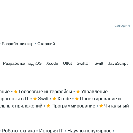
сегодня
• 
Разработчик игр
 • 
Старший
Разработка под iOS
Xcode
UIKit
SwiftUI
Swift
JavaScript
ание
 • 
Голосовые интерфейсы
 • 
Управление
прогнозы в IT
 • 
Swift
 • 
Xcode
 • 
Проектирование и
ильных приложений
 • 
Программирование
 • 
Читальный
• 
Робототехника
 • 
История IT
 • 
Научно-популярное
 • 