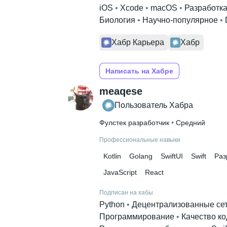
iOS
 • 
Xcode
 • 
macOS
 • 
Разработк
Биология
 • 
Научно-популярное
 • 
Хабр Карьера
Хабр
Написать на Хабре
meaqese
Пользователь Хабра
Фулстек разработчик
 • 
Средний
Профессиональные навыки
Kotlin
Golang
SwiftUI
Swift
Раз
JavaScript
React
Подписан на хабы
Python
 • 
Децентрализованные се
Программирование
 • 
Качество ко