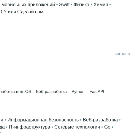
а мобильных приложений
 • 
Swift
 • 
Физика
 • 
Химия
 • 
DIY или Сделай сам
сегодня
работка под iOS
Веб-разработка
Python
FastAPI
ти
 • 
Информационная безопасность
 • 
Веб-разработка
 • 
да
 • 
IT-инфраструктура
 • 
Сетевые технологии
 • 
Go
 • 