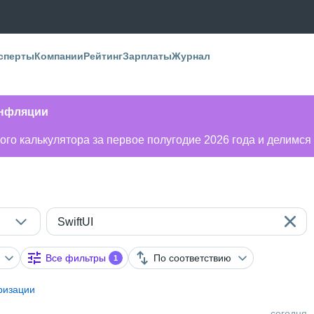
сперты
Компании
Рейтинг
Зарплаты
Журнал
инфляции
го калькулятора за первое полугодие 2026 года и делимся
SwiftUI
Все фильтры
По соответствию
1
ризации
сегодня