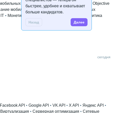
 мобильных приложений
 • 
Git
 • 
Алгоритмы
 • 
Dart
 • 
Objective
быстрее, удобнее и охватывает
вание мобильных приложений
 • 
Дизайн мобильных
больше кандидатов.
IT
 • 
Монетизация мобильных приложений
 • 
Аналитика
Назад
Далее
сегодня
Facebook API
 • 
Google API
 • 
VK API
 • 
X API
 • 
Яндекс API
 • 
 
Виртуализация
 • 
Серверная оптимизация
 • 
Сетевые