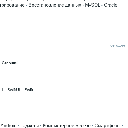
трирование
 • 
Восстановление данных
 • 
MySQL
 • 
Oracle
сегодня
• 
Старший
LI
SwiftUI
Swift
 
Android
 • 
Гаджеты
 • 
Компьютерное железо
 • 
Смартфоны
 • 