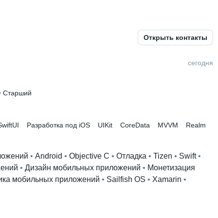
Открыть контакты
й
 • 
3 года и 10 месяцев
сегодня
• 
Старший
SwiftUI
Разработка под iOS
UIKit
CoreData
MVVM
Realm
ложений
 • 
Android
 • 
Objective C
 • 
Отладка
 • 
Tizen
 • 
Swift
 • 
жений
 • 
Дизайн мобильных приложений
 • 
Монетизация
ика мобильных приложений
 • 
Sailfish OS
 • 
Xamarin
 • 