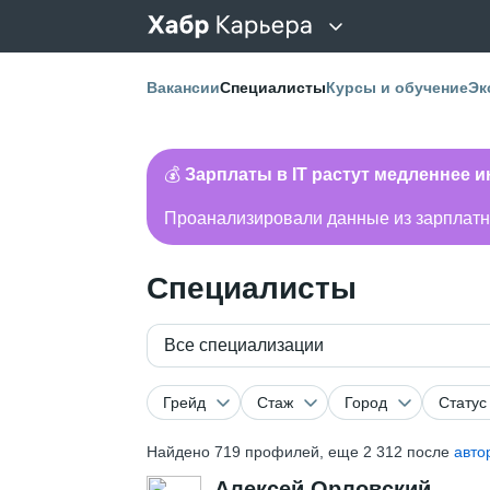
Вакансии
Специалисты
Курсы и обучение
Эк
💰
Зарплаты в IT растут медленнее 
Проанализировали данные из зарплатно
Специалисты
Все специализации
Грейд
Стаж
Город
Статус
Найдено
719
профилей, еще 2 312 после
авто
Алексей Орловский