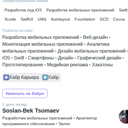
Профессиональные навыки
Разработка под iOS
Разработка мобильных приложений
Swift
Xcode
SwiftUI
UIKit
Autolayout
Foundation
GCD
Cocoa
Подписан на хабы
Разработка мобильных приложений
 • 
Веб-дизайн
 • 
Монетизация мобильных приложений
 • 
Аналитика
мобильных приложений
 • 
Дизайн мобильных приложений
iOS
 • 
Swift
 • 
Смартфоны
 • 
Дизайн
 • 
Графический дизайн
 • 
Прототипирование
 • 
Медийная реклама
 • 
Хакатоны
Хабр Карьера
Хабр
Написать на Хабре
1 день назад
Soslan-Bek Tsomaev
Разработчик мобильных приложений
 • 
Архитектор
программного обеспечения
 • 
Senior