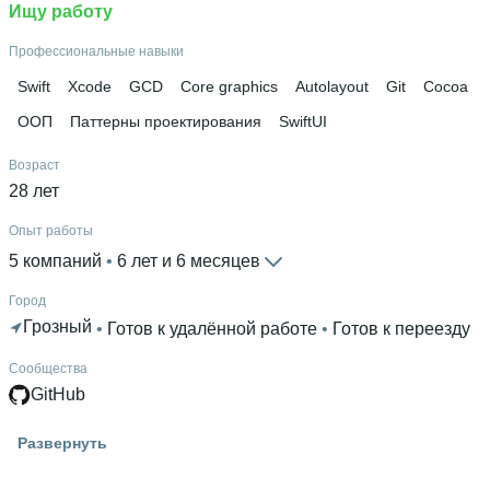
Ищу работу
Профессиональные навыки
Swift
Xcode
GCD
Core graphics
Autolayout
Git
Cocoa
ООП
Паттерны проектирования
SwiftUI
Возраст
28 лет
Опыт работы
5 компаний
 • 
6 лет и 6 месяцев
Город
Грозный
 • 
Готов к удалённой работе
 • 
Готов к переезду
Сообщества
GitHub
Высшее образование
Развернуть
СГУ им. Н.Г. Чернышевского
 • 
Экономический факультет
 • 
года и 11 месяцев