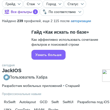
Грейд
Стаж
Город
Статус
Все фильтры
По соответствию
1
Найдено
239
профилей, еще 2 115 после
авторизации
Гайд «Как искать по базе»
Как эффективно использовать сочетание
фильтров и поисковой строки
Узнать больше
сегодня
JackIOS
Пользователь Хабра
Разработчик мобильных приложений
 • 
Старший
Профессиональные навыки
RxSwift
Autolayout
GCD
Swift
SwiftUI
Разработка под iOS
UIKit
CoreData
MVVM
Realm