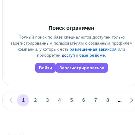
Дополнительное образование
Яндекс Практикум
 • 
SwiftBook
 • 
Пензенский институт
Развития Образования
Поиск ограничен
Полный поиск по базе специалистов доступен только
зарегистрированным пользователям с созданным профилем
компании, у которых есть
размещённая вакансия
или
приобретён
доступ к базе резюме
.
Войти
Зарегистрироваться
1
2
3
4
5
6
7
8
...