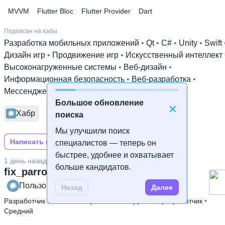
MVVM
Flutter Bloc
Flutter Provider
Dart
Подписан на хабы
Разработка мобильных приложений
 • 
Qt
 • 
C#
 • 
Unity
 • 
Swift
Дизайн игр
 • 
Продвижение игр
 • 
Искусственный интеллект
Высоконагруженные системы
 • 
Веб-дизайн
 • 
Информационная безопасность
 • 
Веб-разработка
 • 
Мессенджеры
 • 
Tarantool
 • 
TensorFlow
Большое обновление
Хабр
поиска
Мы улучшили поиск
Написать на Хабре
специалистов — теперь он
быстрее, удобнее и охватывает
1 день назад
больше кандидатов.
fix_parrot
Пользователь Хабра
Назад
Далее
Разработчик мобильных приложений
 • 
Десктоп разработчик
 • 
Средний