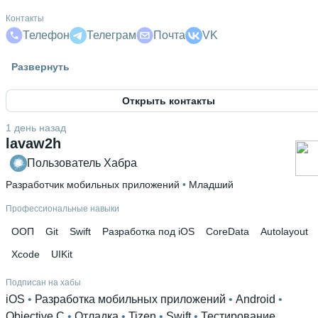
Контакты
Телефон
Телеграм
Почта
VK
Гражданство
Развернуть
Россия
Открыть контакты
Дополнительное образование
ЯЮниор
 • 
Podlodka
1 день назад
lavaw2h
Пользователь Хабра
Разработчик мобильных приложений
 • 
Младший
Профессиональные навыки
ООП
Git
Swift
Разработка под iOS
CoreData
Autolayout
Xcode
UIKit
Подписан на хабы
iOS
 • 
Разработка мобильных приложений
 • 
Android
 • 
Objective C
 • 
Отладка
 • 
Tizen
 • 
Swift
 • 
Тестирование