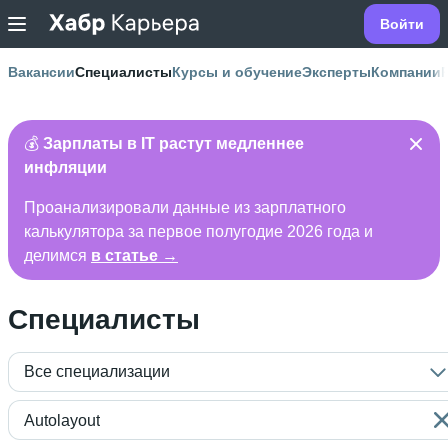
Войти
Вакансии
Специалисты
Курсы и обучение
Эксперты
Компании
💰
Зарплаты в IT растут медленнее
инфляции
Проанализировали данные из зарплатного
калькулятора за первое полугодие 2026 года и
делимся
в статье →
Специалисты
Все специализации
Autolayout