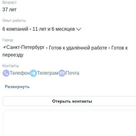
Возраст
37 лет
Опыт работы
6 компаний
 • 
11 лет и 6 месяцев
Город
Санкт-Петербург
 • 
Готов к удалённой работе
 • 
Готов к
переезду
Контакты
Телефон
Телеграм
Почта
Гражданство
Развернуть
Россия
Открыть контакты
Знание языков
Английский В1
Высшее образование
ПГАУ
 • 
Инженерный
 • 
4 года и 10 месяцев