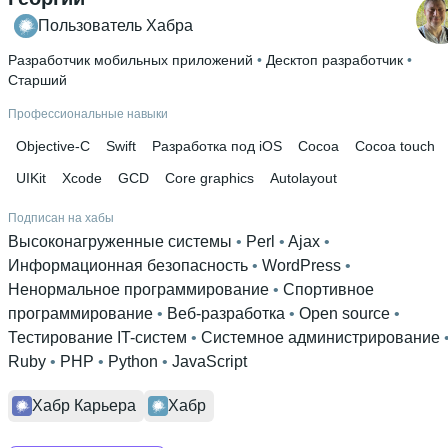
Пользователь Хабра
Разработчик мобильных приложений
 • 
Десктоп разработчик
 • 
Старший
Профессиональные навыки
Objective-С
Swift
Разработка под iOS
Cocoa
Cocoa touch
UIKit
Xcode
GCD
Core graphics
Autolayout
Подписан на хабы
Высоконагруженные системы
 • 
Perl
 • 
Ajax
 • 
Информационная безопасность
 • 
WordPress
 • 
Ненормальное программирование
 • 
Спортивное
программирование
 • 
Веб-разработка
 • 
Open source
 • 
Тестирование IT-систем
 • 
Системное администрирование
Ruby
 • 
PHP
 • 
Python
 • 
JavaScript
Хабр Карьера
Хабр