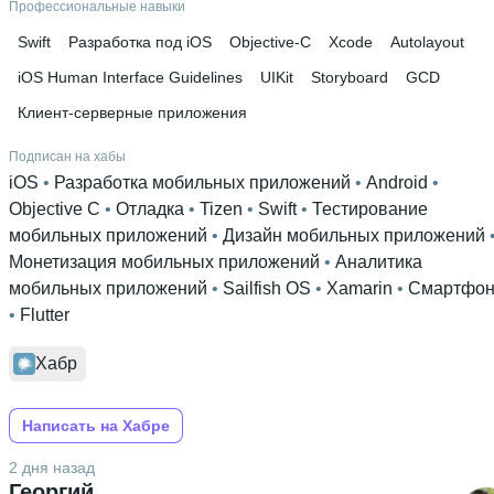
Профессиональные навыки
Swift
Разработка под iOS
Objective-С
Xcode
Autolayout
iOS Human Interface Guidelines
UIKit
Storyboard
GCD
Клиент-серверные приложения
Подписан на хабы
iOS
 • 
Разработка мобильных приложений
 • 
Android
 • 
Objective C
 • 
Отладка
 • 
Tizen
 • 
Swift
 • 
Тестирование
мобильных приложений
 • 
Дизайн мобильных приложений
Монетизация мобильных приложений
 • 
Аналитика
мобильных приложений
 • 
Sailfish OS
 • 
Xamarin
 • 
Смартфо
• 
Flutter
Хабр
Написать на Хабре
2 дня назад
Георгий