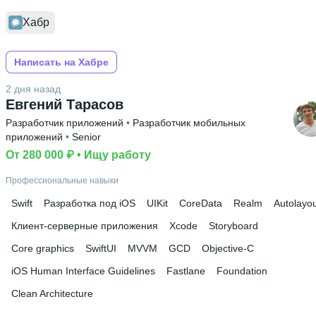
Хабр
Написать на Хабре
2 дня назад
Евгений Тарасов
Разработчик приложений
 • 
Разработчик мобильных
приложений
 • 
Senior
От 280 000 ₽
 • 
Ищу работу
Профессиональные навыки
Swift
Разработка под iOS
UIKit
CoreData
Realm
Autolayo
Клиент-серверные приложения
Xcode
Storyboard
Core graphics
SwiftUI
MVVM
GCD
Objective-С
iOS Human Interface Guidelines
Fastlane
Foundation
Clean Architecture