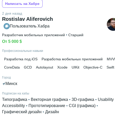
Написать на Хабре
2 дня назад
Rostislav Aliferovich
Пользователь Хабра
Разработчик мобильных приложений
 • 
Старший
От 5 000 $
Профессиональные навыки
Разработка под iOS
Разработка мобильных приложений
MVV
CoreData
GCD
Autolayout
Xcode
UIKit
Objective-С
Swift
Город
Минск
Подписан на хабы
Типографика
 • 
Векторная графика
 • 
3D-графика
 • 
Usability
Accessibility
 • 
Прототипирование
 • 
CGI (графика)
 • 
Графический дизайн
 • 
Дизайн