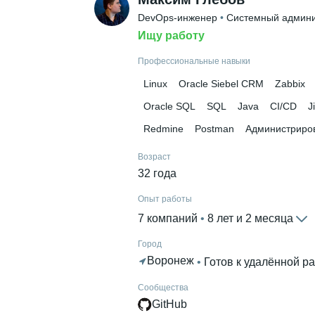
DevOps-инженер
 • 
Системный админи
Ищу работу
Профессиональные навыки
Linux
Oracle Siebel CRM
Zabbix
Oracle SQL
SQL
Java
CI/CD
J
Redmine
Postman
Администриро
Возраст
32 года
Опыт работы
7 компаний
 • 
8 лет и 2 месяца
Город
Воронеж
 • 
Готов к удалённой р
Сообщества
GitHub