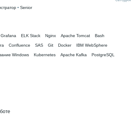
стратор
 • 
Senior
Grafana
ELK Stack
Nginx
Apache Tomcat
Bash
ira
Confluence
SAS
Git
Docker
IBM WebSphere
вание Windows
Kubernetes
Apache Kafka
PostgreSQL
аботе