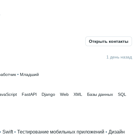
а
Открыть контакты
аджикский В2
1 день назад
ий и компьютерной безопасности
 • 
4 года и 5 месяцев
работчик
 • 
Младший
avaScript
FastAPI
Django
Web
XML
Базы данных
SQL
• 
Swift
 • 
Тестирование мобильных приложений
 • 
Дизайн