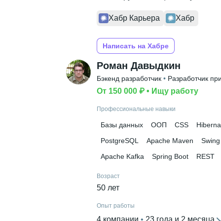
Хабр Карьера
Хабр
Написать на Хабре
Роман Давыдкин
Бэкенд разработчик
 • 
Разработчик пр
От 150 000 ₽
 • 
Ищу работу
Профессиональные навыки
Базы данных
ООП
CSS
Hiberna
PostgreSQL
Apache Maven
Swing
Apache Kafka
Spring Boot
REST
Возраст
50 лет
Опыт работы
4 компании
 • 
23 года и 2 месяца