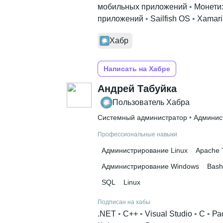
мобильных приложений
 • 
Монети
приложений
 • 
Sailfish OS
 • 
Xamari
Хабр
Написать на Хабре
Андрей Табуйка
Пользователь Хабра
Системный администратор
 • 
Админис
Профессиональные навыки
Администрирование Linux
Apache 
Администрирование Windows
Bash
SQL
Linux
Подписан на хабы
.NET
 • 
C++
 • 
Visual Studio
 • 
C
 • 
Ра