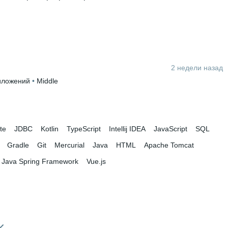
2 недели назад
иложений
 • 
Middle
te
JDBC
Kotlin
TypeScript
Intellij IDEA
JavaScript
SQL
Gradle
Git
Mercurial
Java
HTML
Apache Tomcat
Java Spring Framework
Vue.js