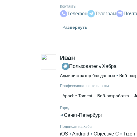
Контакты
Телефон
Телеграм
Почт
Гражданство
Развернуть
Россия
Знание языков
Английский В1
 • 
Испанский С1
 • 
Т
Иван
Высшее образование
Пользователь Хабра
ВГТУ
 • 
Информационных технолог
Администратор баз данных
 • 
Веб-раз
Профессиональные навыки
Apache Tomcat
Веб-разработка
J
Город
Санкт-Петербург
Подписан на хабы
iOS
 • 
Android
 • 
Objective C
 • 
Tizen
 