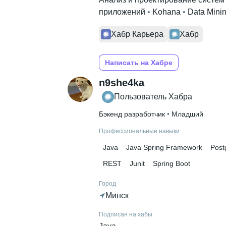
приложений
 • 
Kohana
 • 
Data Mini
Хабр Карьера
Хабр
Написать на Хабре
n9she4ka
Пользователь Хабра
Бэкенд разработчик
 • 
Младший
Профессиональные навыки
Java
Java Spring Framework
Post
REST
Junit
Spring Boot
Город
Минск
Подписан на хабы