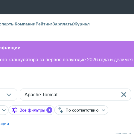
сперты
Компании
Рейтинг
Зарплаты
Журнал
инфляции
го калькулятора за первое полугодие 2026 года и делимся
Apache Tomcat
Все фильтры
По соответствию
1
ации
сегодня