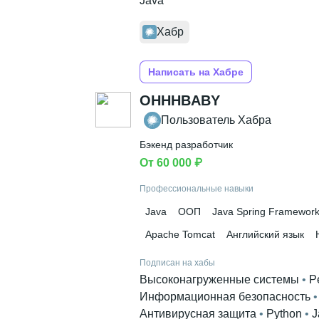
Java
Хабр
Написать на Хабре
OHHHBABY
Пользователь Хабра
Бэкенд разработчик
От 60 000 ₽
Профессиональные навыки
Java
ООП
Java Spring Framewor
Apache Tomcat
Английский язык
Подписан на хабы
Высоконагруженные системы
 • 
P
Информационная безопасность
 •
Антивирусная защита
 • 
Python
 • 
J