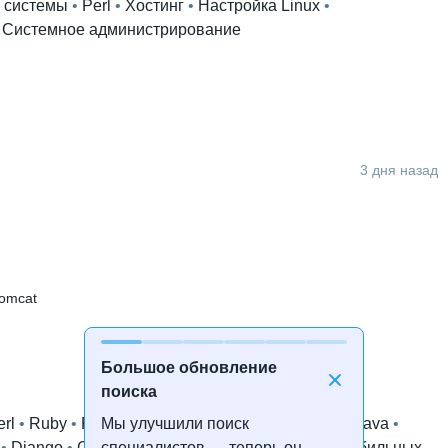
 системы
 • 
Perl
 • 
Хостинг
 • 
Настройка Linux
 • 
 
Системное администрирование
3 дня назад
omcat
Большое обновление
поиска
erl
 • 
Ruby
 • 
PHP
 • 
Python
 • 
Программирование
 • 
Java
 • 
Мы улучшили поиск
 • 
Django
 • 
CakePHP
 • 
iOS
 • 
SQL
 • 
Разработка мобильных
специалистов — теперь он