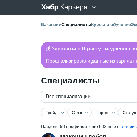
Вакансии
Специалисты
Курсы и обучение
Эк
💰
Зарплаты в IT растут медленнее 
Проанализировали данные из зарплатно
Специалисты
Все специализации
Грейд
Стаж
Город
Статус
Найдено
58
профилей, еще 832 после
авториз
Максим Глебов