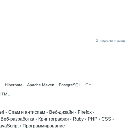
2 недели назад
k
Hibernate
Apache Maven
PostgreSQL
Git
HTML
erl
 • 
Спам и антиспам
 • 
Веб-дизайн
 • 
Firefox
 • 
 
Веб-разработка
 • 
Криптография
 • 
Ruby
 • 
PHP
 • 
CSS
 • 
avaScript
 • 
Программирование