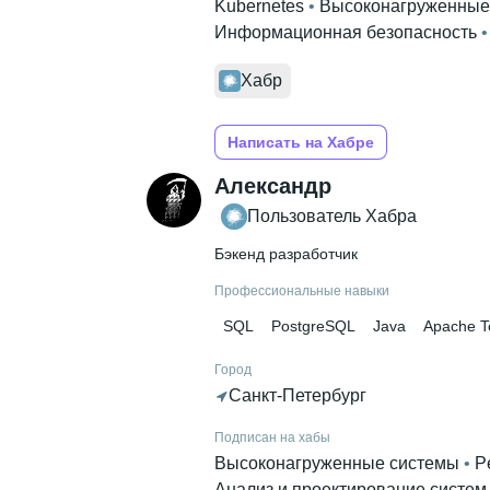
Kubernetes
 • 
Высоконагруженные
Информационная безопасность
 •
Хабр
Написать на Хабре
Александр
Пользователь Хабра
Бэкенд разработчик
Профессиональные навыки
SQL
PostgreSQL
Java
Apache T
Город
Санкт-Петербург
Подписан на хабы
Высоконагруженные системы
 • 
P
Анализ и проектирование систем