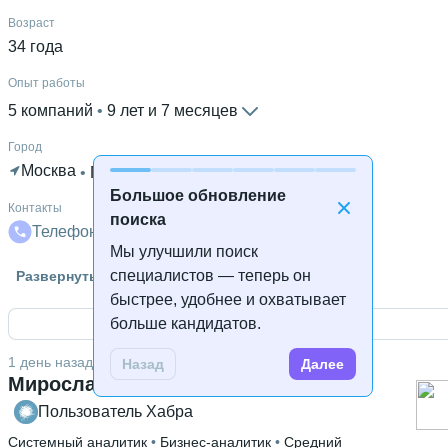
Возраст
34 года
Опыт работы
5 компаний
 • 
9 лет и 7 месяцев
Город
Москва
 • 
Готов к удалённой работе
Большое обновление
Контакты
поиска
Телефон
Телеграм
Почта
Мы улучшили поиск
Знание языков
специалистов — теперь он
Развернуть
Английский С1
быстрее, удобнее и охватывает
больше кандидатов.
Открыть контакты
Высшее образование
НИЯУ МИФИ
 • 
Экспериментальной и теоретической физик
1 день назад
Назад
Далее
4 года и 10 месяцев
Мирослава Вздорова
Пользователь Хабра
Дополнительное образование
ИТ-Холдинг Т1
 • 
МИЭМ НИУ ВШЭ
Системный аналитик
 • 
Бизнес-аналитик
 • 
Средний