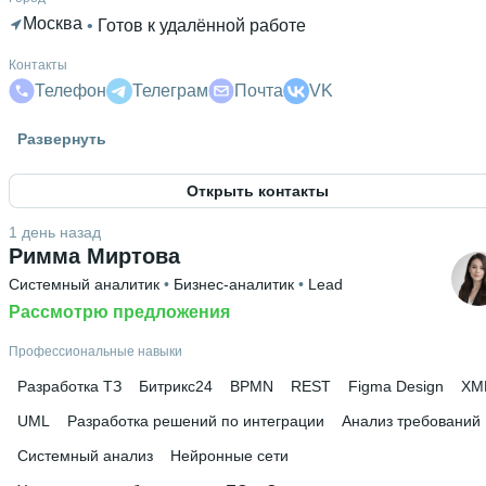
Москва
 • 
Готов к удалённой работе
Контакты
Телефон
Телеграм
Почта
VK
Гражданство
Развернуть
Россия
Открыть контакты
Высшее образование
РосНОУ
 • 
Информационных систем и компьютерных
1 день назад
технологий
 • 
3 года и 11 месяцев
Римма Миртова
Системный аналитик
 • 
Бизнес-аналитик
 • 
Lead
Рассмотрю предложения
Профессиональные навыки
Разработка ТЗ
Битрикс24
BPMN
REST
Figma Design
XM
UML
Разработка решений по интеграции
Анализ требований
Системный анализ
Нейронные сети