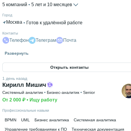
5 компаний
 • 
5 лет и 10 месяцев
Город
Москва
 • 
Готов к удалённой работе
Контакты
Телефон
Телеграм
Почта
Гражданство
Развернуть
Россия
Открыть контакты
Знание языков
Английский В2
1 день назад
Кирилл Мишич
Высшее образование
Системный аналитик
 • 
Бизнес-аналитик
 • 
Senior
РАНХиГС
 • 
Институт государственной службы и управлен
• 
От 2 000 ₽
2 года и 6 месяцев
 • 
Ищу работу
Ещё 1 в профиле
Профессиональные навыки
BPMN
UML
Бизнес аналитика
Системная аналитика
Управление требованиями к ПО
Техническая документация