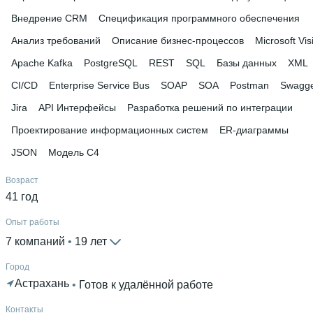
Внедрение CRM
Спецификация программного обеспечения
Анализ требований
Описание бизнес-процессов
Microsoft Vis
Apache Kafka
PostgreSQL
REST
SQL
Базы данных
XML
CI/CD
Enterprise Service Bus
SOAP
SOA
Postman
Swagg
Jira
API Интерфейсы
Разработка решений по интеграции
Проектирование информационных систем
ER-диаграммы
JSON
Модель C4
Возраст
41 год
Опыт работы
7 компаний
 • 
19 лет
Город
Астрахань
 • 
Готов к удалённой работе
Контакты