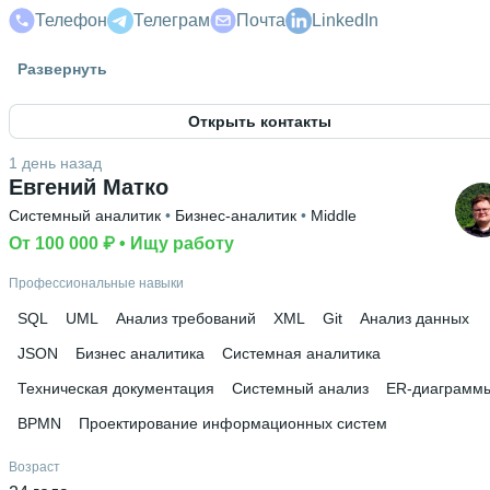
Телефон
Телеграм
Почта
LinkedIn
Гражданство
Развернуть
Россия
Открыть контакты
Знание языков
Английский В2
1 день назад
Евгений Матко
Высшее образование
Системный аналитик
 • 
Бизнес-аналитик
 • 
Middle
АГТУ
 • 
Механический
 • 
5 лет и 1 месяц
От 100 000 ₽
 • 
Ищу работу
Профессиональные навыки
SQL
UML
Анализ требований
XML
Git
Анализ данных
JSON
Бизнес аналитика
Системная аналитика
Техническая документация
Системный анализ
ER-диаграмм
BPMN
Проектирование информационных систем
Возраст