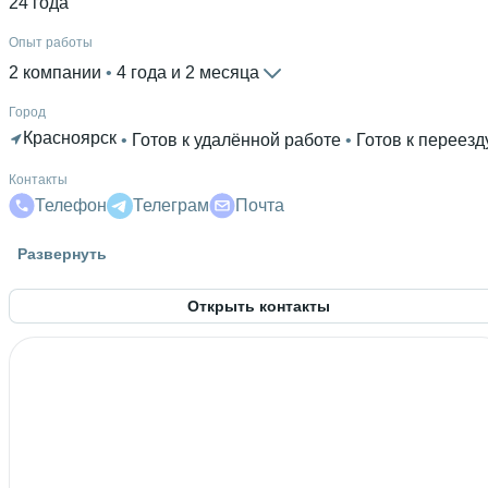
24 года
Опыт работы
2 компании
 • 
4 года и 2 месяца
Город
Красноярск
 • 
Готов к удалённой работе
 • 
Готов к переезд
Контакты
Телефон
Телеграм
Почта
Гражданство
Развернуть
Россия
Открыть контакты
Знание языков
Русский родной язык
 • 
Английский В1
Высшее образование
СФУ
 • 
ИКиТ - Институт космических и информационных
технологий
 • 
6 лет
Дополнительное образование