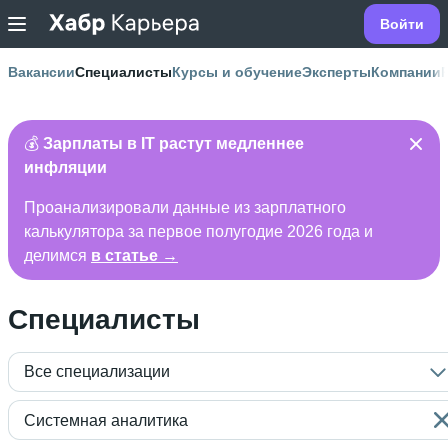
Войти
Вакансии
Специалисты
Курсы и обучение
Эксперты
Компании
💰
Зарплаты в IT растут медленнее
инфляции
Проанализировали данные из зарплатного
калькулятора за первое полугодие 2026 года и
делимся
в статье →
Специалисты
Все специализации
Системная аналитика