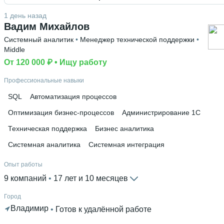
Английский В1
1 день назад
Вадим Михайлов
Высшее образование
Системный аналитик
 • 
Менеджер технической поддержки
 • 
ЗабГУ
 • 
ИППиСН - Социальный
 • 
4 года и 1 месяц
Middle
Дополнительное образование
От 120 000 ₽
 • 
Ищу работу
Яндекс UX/UI design
 • 
ООО Учебный центр "Профессиона
Профессиональные навыки
• 
Extyl AI
 • 
АНО ВПО «ЕВРОПЕЙСКИЙ УНИВЕРСИТЕТ
«БИЗНЕС ТРЕУГОЛЬНИК»
 • 
Geek Brains University
SQL
Автоматизация процессов
Оптимизация бизнес-процессов
Администрирование 1С
Техническая поддержка
Бизнес аналитика
Системная аналитика
Системная интеграция
Опыт работы
9 компаний
 • 
17 лет и 10 месяцев
Город
Владимир
 • 
Готов к удалённой работе