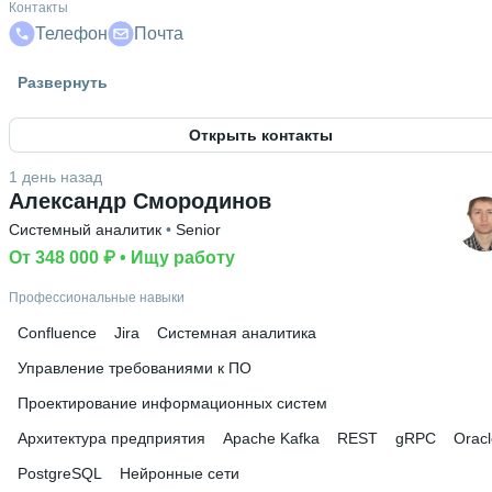
Контакты
Телефон
Почта
Гражданство
Развернуть
Россия
Открыть контакты
Знание языков
Русский родной язык
 • 
Английский В1
1 день назад
Александр Смородинов
Высшее образование
Системный аналитик
 • 
Senior
ВлГУ им. А. Г. и Н. Г. Столетовых
 • 
Информационных
технологий
От 348 000 ₽
 • 
 • 
5 лет
Ищу работу
Дополнительное образование
Профессиональные навыки
Заочная школа Московского инженерно-физического
Confluence
Jira
Системная аналитика
института
 • 
Актион Университет
Управление требованиями к ПО
Проектирование информационных систем
Архитектура предприятия
Apache Kafka
REST
gRPC
Oracl
PostgreSQL
Нейронные сети