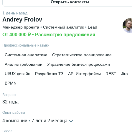
Открыть контакты
Знание языков
Английский В1
1 день назад
Andrey Frolov
Высшее образование
Менеджер проекта
 • 
Системный аналитик
 • 
Lead
ВГТУ
 • 
Информационных технологий и компьютерной
безопасности
От 400 000 ₽
 • 
 • 
Рассмотрю предложения
3 года и 11 месяцев
Профессиональные навыки
Системная аналитика
Стратегическое планирование
Анализ требований
Управление бизнес-процессами
UI/UX дизайн
Разработка ТЗ
API Интерфейсы
REST
Jira
BPMN
Возраст
32 года
Опыт работы
4 компании
 • 
7 лет и 2 месяца
Город