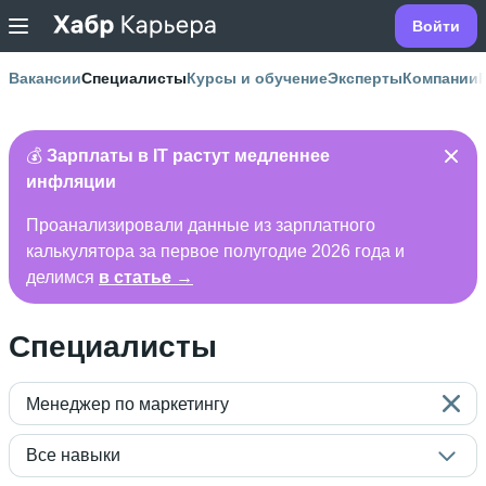
Войти
Вакансии
Специалисты
Курсы и обучение
Эксперты
Компании
💰
Зарплаты в IT растут медленнее
инфляции
Проанализировали данные из зарплатного
калькулятора за первое полугодие 2026 года и
делимся
в статье →
Специалисты
Менеджер по маркетингу
Все навыки