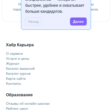
Не удалось найти специалистов по заданным
быстрее, удобнее и охватывает
параметрам. Попробуйте изменить условия поиска.
больше кандидатов.
Назад
Далее
Хабр Карьера
О сервисе
Услуги и цены
Журнал
Каталог вакансий
Каталог курсов
Карта сайта
Контакты
Образование
Отзывы об онлайн-школах
Рейтинг школ