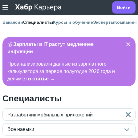
Войти
Вакансии
Специалисты
Курсы и обучение
Эксперты
Компании
💰
Зарплаты в IT растут медленнее
инфляции
Проанализировали данные из зарплатного
калькулятора за первое полугодие 2026 года и
делимся
в статье →
Специалисты
Разработчик мобильных приложений
Все навыки