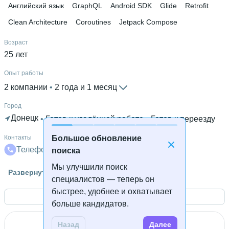
Английский язык
GraphQL
Android SDK
Glide
Retrofit
Clean Architecture
Coroutines
Jetpack Compose
Возраст
25 лет
Опыт работы
2 компании
 • 
2 года и 1 месяц
Город
Донецк
 • 
Готов к удалённой работе
 • 
Готов к переезду
Контакты
Большое обновление
Телефон
Почта
поиска
Мы улучшили поиск
Гражданство
Развернуть
специалистов — теперь он
Россия
быстрее, удобнее и охватывает
Открыть контакты
Знание языков
больше кандидатов.
Английский В1
Назад
Далее