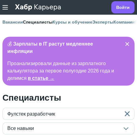
Войти
Вакансии
Специалисты
Курсы и обучение
Эксперты
Компании
💰
Зарплаты в IT растут медленнее
инфляции
Проанализировали данные из зарплатного
калькулятора за первое полугодие 2026 года и
делимся
в статье →
Специалисты
Фулстек разработчик
Все навыки