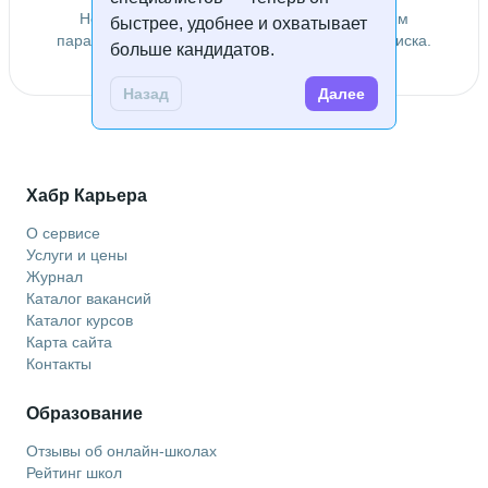
Не удалось найти специалистов по заданным
быстрее, удобнее и охватывает
параметрам. Попробуйте изменить условия поиска.
больше кандидатов.
Назад
Далее
Хабр Карьера
О сервисе
Услуги и цены
Журнал
Каталог вакансий
Каталог курсов
Карта сайта
Контакты
Образование
Отзывы об онлайн-школах
Рейтинг школ