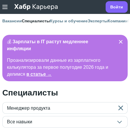
Войти
Вакансии
Специалисты
Курсы и обучение
Эксперты
Компании
💰
Зарплаты в IT растут медленнее
инфляции
Проанализировали данные из зарплатного
калькулятора за первое полугодие 2026 года и
делимся
в статье →
Специалисты
Менеджер продукта
Все навыки