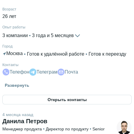
Возраст
26 лет
Опыт работы
3 компании
 • 
3 года и 5 месяцев
Город
Москва
 • 
Готов к удалённой работе
 • 
Готов к переезду
Контакты
Телефон
Телеграм
Почта
Гражданство
Развернуть
Россия
Открыть контакты
Знание языков
Английский В2
4 месяца назад
Высшее образование
Данила Петров
Московский политех
Менеджер продукта
 • 
Директор по продукту
 • 
Senior