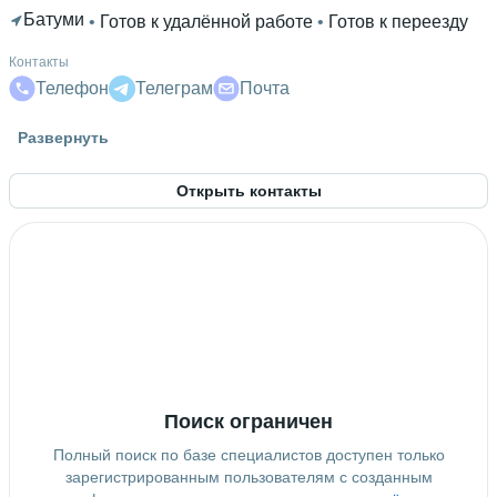
Батуми
 • 
Готов к удалённой работе
 • 
Готов к переезду
Контакты
Телефон
Телеграм
Почта
Знание языков
Развернуть
Английский В2
Открыть контакты
Высшее образование
Московский политех
 • 
Институт издательского дела и
журналистики
 • 
4 года и 10 месяцев
Дополнительное образование
Школа менеджеров Яндекса
 • 
Skillbox
 • 
Хекслет
Поиск ограничен
Полный поиск по базе специалистов доступен только
зарегистрированным пользователям с созданным