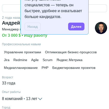
Английский В2
специалистов — теперь он
Открыть контакты
Высшее образование
быстрее, удобнее и охватывает
Московский политех
 • 
Энергомашиностроения и
больше кандидатов.
2 года назад
приборостроения; ЭМиП
 • 
4 года и 10 месяцев
Андрей Калашников
Назад
Далее
Менеджер проекта
 • 
Менеджер продукта
 • 
Lead
Дополнительное образование
Специалист.ру
От 3 000 $
 • 
Ищу работу
Профессиональные навыки
Управление проектами
Оптимизация бизнес-процессов
Jira
Redmine
Agile
Scrum
Яндекс.Метрика
Медиапланирование
PHP
Бюджетирование проектов
Возраст
33 года
Опыт работы
8 компаний
 • 
13 лет
Город