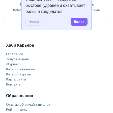
Не удалось найти специалистов по заданным
быстрее, удобнее и охватывает
параметрам. Попробуйте изменить условия поиска.
больше кандидатов.
Назад
Далее
Хабр Карьера
О сервисе
Услуги и цены
Журнал
Каталог вакансий
Каталог курсов
Карта сайта
Контакты
Образование
Отзывы об онлайн-школах
Рейтинг школ