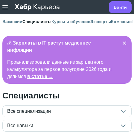
Войти
Вакансии
Специалисты
Курсы и обучение
Эксперты
Компании
💰
Зарплаты в IT растут медленнее
инфляции
Проанализировали данные из зарплатного
калькулятора за первое полугодие 2026 года и
делимся
в статье →
Специалисты
Все специализации
Все навыки