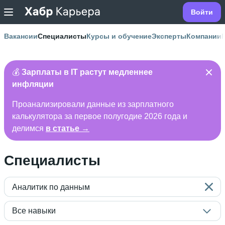
Войти
Вакансии
Специалисты
Курсы и обучение
Эксперты
Компании
💰
Зарплаты в IT растут медленнее
инфляции
Проанализировали данные из зарплатного
калькулятора за первое полугодие 2026 года и
делимся
в статье →
Специалисты
Аналитик по данным
Все навыки