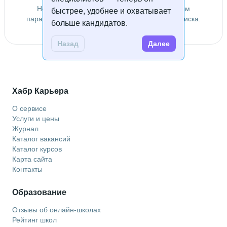
Не удалось найти специалистов по заданным
быстрее, удобнее и охватывает
параметрам. Попробуйте изменить условия поиска.
больше кандидатов.
Назад
Далее
Хабр Карьера
О сервисе
Услуги и цены
Журнал
Каталог вакансий
Каталог курсов
Карта сайта
Контакты
Образование
Отзывы об онлайн-школах
Рейтинг школ