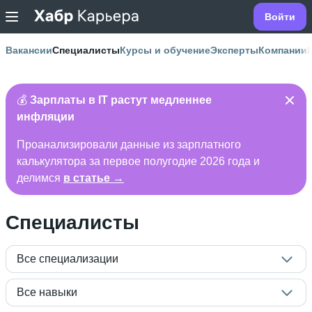
Войти
Вакансии
Специалисты
Курсы и обучение
Эксперты
Компании
💰
Зарплаты в IT растут медленнее
инфляции
Проанализировали данные из зарплатного
калькулятора за первое полугодие 2026 года и
делимся
в статье →
Специалисты
Все специализации
Все навыки