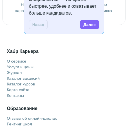
Не удалось найти специалистов по заданным
быстрее, удобнее и охватывает
параметрам. Попробуйте изменить условия поиска.
больше кандидатов.
Назад
Далее
Хабр Карьера
О сервисе
Услуги и цены
Журнал
Каталог вакансий
Каталог курсов
Карта сайта
Контакты
Образование
Отзывы об онлайн-школах
Рейтинг школ