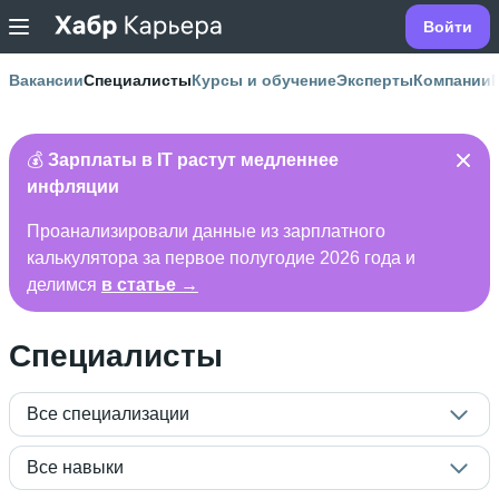
Войти
Вакансии
Специалисты
Курсы и обучение
Эксперты
Компании
💰
Зарплаты в IT растут медленнее
инфляции
Проанализировали данные из зарплатного
калькулятора за первое полугодие 2026 года и
делимся
в статье →
Специалисты
Все специализации
Все навыки