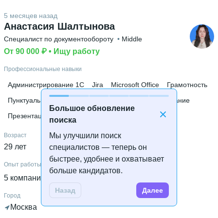
Высшее образование
5 месяцев назад
Анастасия Шалтынова
ПГТУ
 • 
Информационных технологий
 • 
3 года и 10
месяцев
Специалист по документообороту
 • 
Middle
От 90 000 ₽
 • 
Ищу работу
Дополнительное образование
МАРИУПОЛЬСКИЙ МЕХАНИКО-МЕТАЛЛУРГИЧЕСКИЙ
Профессиональные навыки
КОЛЛЕДЖ
Администрирование 1С
Jira
Microsoft Office
Грамотность
Пунктуальность
Работа в команде
Консультирование
Большое обновление
Презентации
поиска
Мы улучшили поиск
Возраст
29 лет
специалистов — теперь он
быстрее, удобнее и охватывает
Опыт работы
больше кандидатов.
5 компаний
 • 
5 лет и 10 месяцев
Назад
Далее
Город
Москва