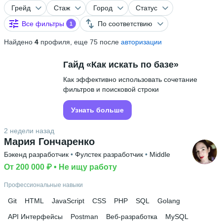
Грейд
Стаж
Город
Статус
Все фильтры
По соответствию
1
Найдено
4
профиля, еще 75 после
авторизации
Гайд «Как искать по базе»
Как эффективно использовать сочетание
фильтров и поисковой строки
Узнать больше
2 недели назад
Мария Гончаренко
Бэкенд разработчик
 • 
Фулстек разработчик
 • 
Middle
От 200 000 ₽
 • 
Не ищу работу
Профессиональные навыки
Git
HTML
JavaScript
CSS
PHP
SQL
Golang
API Интерфейсы
Postman
Веб-разработка
MySQL