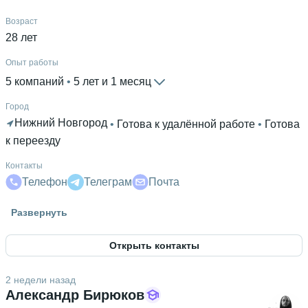
Возраст
28 лет
Опыт работы
5 компаний
 • 
5 лет и 1 месяц
Город
Нижний Новгород
 • 
Готова к удалённой работе
 • 
Готова
к переезду
Контакты
Телефон
Телеграм
Почта
Гражданство
Развернуть
Россия
Открыть контакты
Знание языков
Английский В1
2 недели назад
Высшее образование
Александр Бирюков
ННГУ им. Н.И. Лобачевского
 • 
Радиофизический
 • 
7 лет