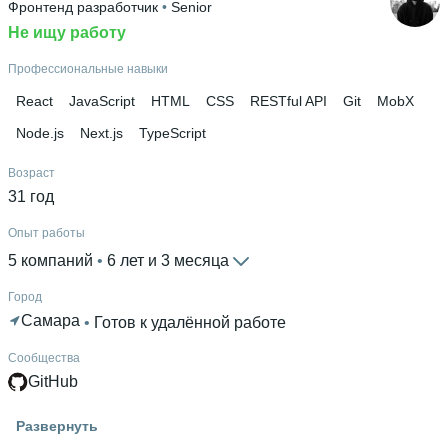
Фронтенд разработчик
 • 
Senior
Не ищу работу
Дополнительное образование
Яндекс Практикум
 • 
1С-Битрикс
 • 
Дальневосточный
Профессиональные навыки
федеральный университет
 • 
Yudaev School
React
JavaScript
HTML
CSS
RESTful API
Git
MobX
Node.js
Next.js
TypeScript
Возраст
31 год
Опыт работы
5 компаний
 • 
6 лет и 3 месяца
Город
Самара
 • 
Готов к удалённой работе
Сообщества
GitHub
Знание языков
Развернуть
Английский В1