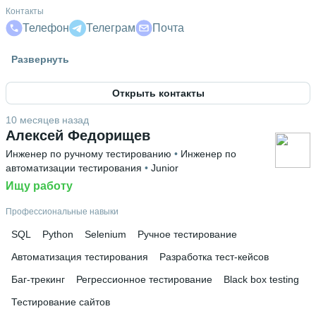
Контакты
Телефон
Телеграм
Почта
Гражданство
Развернуть
Россия
Открыть контакты
Высшее образование
РУК
 • 
Финансово-экономический институт
 • 
3 года и 11
10 месяцев назад
месяцев
Алексей Федорищев
Инженер по ручному тестированию
 • 
Инженер по
Дополнительное образование
автоматизации тестирования
 • 
Junior
Яндекс Практикум
 • 
cg lab
Ищу работу
Профессиональные навыки
SQL
Python
Selenium
Ручное тестирование
Автоматизация тестирования
Разработка тест-кейсов
Баг-трекинг
Регрессионное тестирование
Black box testing
Тестирование сайтов