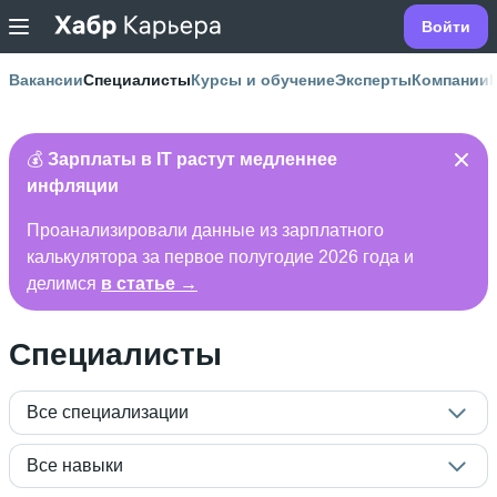
Войти
Вакансии
Специалисты
Курсы и обучение
Эксперты
Компании
💰
Зарплаты в IT растут медленнее
инфляции
Проанализировали данные из зарплатного
калькулятора за первое полугодие 2026 года и
делимся
в статье →
Специалисты
Все специализации
Все навыки