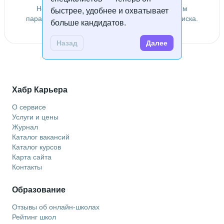
Не удалось найти специалистов по заданным
быстрее, удобнее и охватывает
параметрам. Попробуйте изменить условия поиска.
больше кандидатов.
Назад
Далее
Хабр Карьера
О сервисе
Услуги и цены
Журнал
Каталог вакансий
Каталог курсов
Карта сайта
Контакты
Образование
Отзывы об онлайн-школах
Рейтинг школ