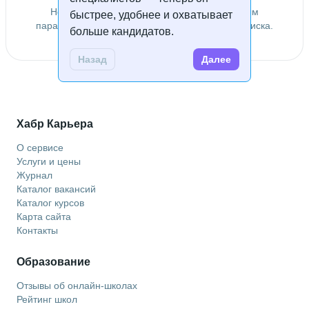
Не удалось найти специалистов по заданным
быстрее, удобнее и охватывает
параметрам. Попробуйте изменить условия поиска.
больше кандидатов.
Назад
Далее
Хабр Карьера
О сервисе
Услуги и цены
Журнал
Каталог вакансий
Каталог курсов
Карта сайта
Контакты
Образование
Отзывы об онлайн-школах
Рейтинг школ