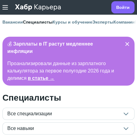
Войти
Вакансии
Специалисты
Курсы и обучение
Эксперты
Компании
💰
Зарплаты в IT растут медленнее
инфляции
Проанализировали данные из зарплатного
калькулятора за первое полугодие 2026 года и
делимся
в статье →
Специалисты
Все специализации
Все навыки