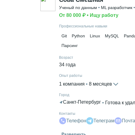
Ученый по данным
 • 
ML разработчик
 •
От 80 000 ₽
 • 
Ищу работу
Профессиональные навыки
Git
Python
Linux
MySQL
Pand
Парсинг
Возраст
34 года
Опыт работы
1 компания
 • 
8 месяцев
Город
Санкт-Петербург
 • 
Готова к уда
Контакты
Телефон
Телеграм
Почт
Высшее образование
Развернуть