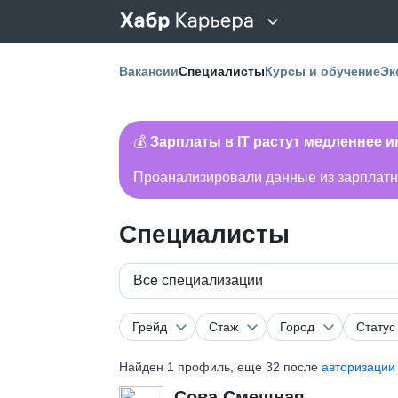
Вакансии
Специалисты
Курсы и обучение
Эк
💰
Зарплаты в IT растут медленнее 
Проанализировали данные из зарплатно
Специалисты
Все специализации
Грейд
Стаж
Город
Статус
Найден
1
профиль, еще 32 после
авторизации
Сова Смешная