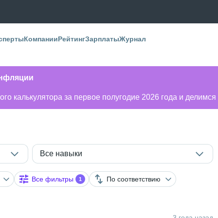
сперты
Компании
Рейтинг
Зарплаты
Журнал
инфляции
го калькулятора за первое полугодие 2026 года и делимся
Все навыки
Все фильтры
По соответствию
1
3 года назад