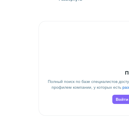
СГМУ
 • 
Лечебный
 • 
6 лет
Дополнительное образование
GB (GeekBrains)
П
Полный поиск по базе специалистов дост
профилем компании, у которых есть
раз
Войти