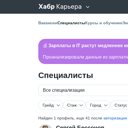
Вакансии
Специалисты
Курсы и обучение
Эк
💰
Зарплаты в IT растут медленнее 
Проанализировали данные из зарплатно
Специалисты
Все специализации
Грейд
Стаж
Город
Статус
Найден
1
профиль, еще 41 после
авторизации
Сергей Бессонов