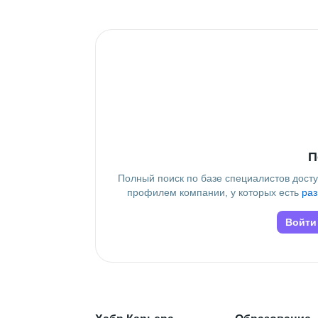
Высшее образование
ПНИПУ
 • 
Аэрокосмический
 • 
3 го
Дополнительное образование
Mentorpiece
П
Полный поиск по базе специалистов дост
профилем компании, у которых есть
раз
Войти