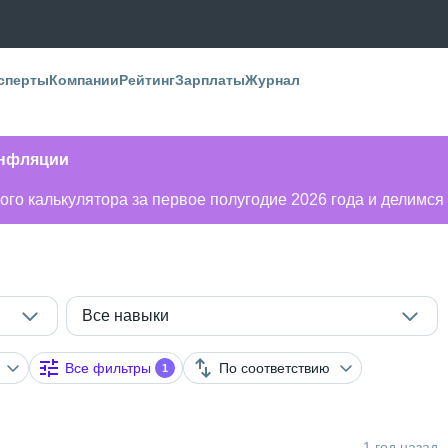
сперты
Компании
Рейтинг
Зарплаты
Журнал
инфляции
го калькулятора за первое полугодие 2026 года и делимся
Все навыки
Все фильтры
По соответствию
1
1 год назад