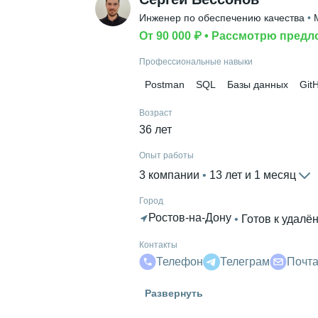
Инженер по обеспечению качества
 • 
От 90 000 ₽
 • 
Рассмотрю предл
Профессиональные навыки
Postman
SQL
Базы данных
Git
Возраст
36 лет
Опыт работы
3 компании
 • 
13 лет и 1 месяц
Город
Ростов-на-Дону
 • 
Готов к удалё
Контакты
Телефон
Телеграм
Почт
Знание языков
Развернуть
Английский А2