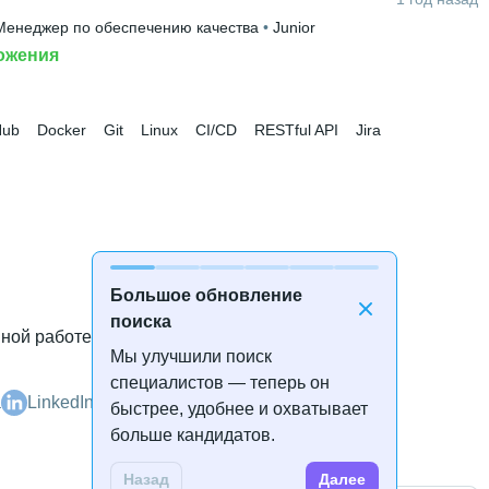
Менеджер по обеспечению качества
 • 
Junior
ожения
Hub
Docker
Git
Linux
CI/CD
RESTful API
Jira
Большое обновление
поиска
нной работе
Мы улучшили поиск
специалистов — теперь он
а
LinkedIn
быстрее, удобнее и охватывает
больше кандидатов.
Назад
Далее