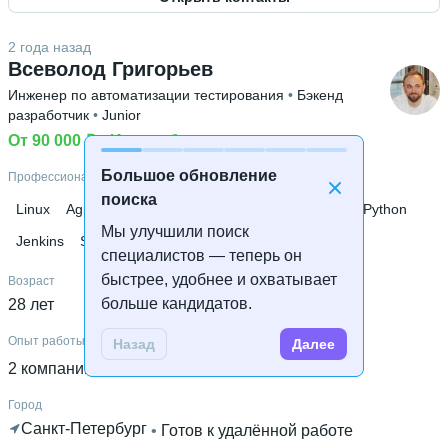
Знание языков
Английский В2
2 года назад
Высшее образование
Всеволод Григорьев
СПбГЭТУ «ЛЭТИ»
 • 
Компьютерных технологий и
Инженер по автоматизации тестирования
 • 
Бэкенд
информатики (ФКТИ/ФАВТ)
 • 
3 года и 1 месяц
разработчик
 • 
Junior
Ещё 2 в профиле
От 90 000 ₽
 • 
Ищу работу
Дополнительное образование
Большое обновление
Профессиональные навыки
Тренинговое агентство "Мастер-класс"
поиска
Linux
Agile
Apache Maven
PostgreSQL
Junit
Python
Мы улучшили поиск
Jenkins
SQL
Scrum
ООП
специалистов — теперь он
быстрее, удобнее и охватывает
Возраст
больше кандидатов.
28 лет
Опыт работы
Назад
Далее
2 компании
 • 
3 года и 7 месяцев
Город
Санкт-Петербург
 • 
Готов к удалённой работе