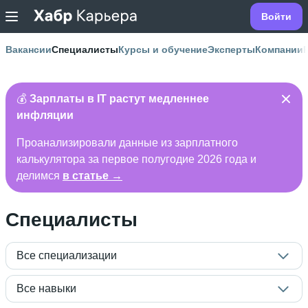
Войти
Вакансии
Специалисты
Курсы и обучение
Эксперты
Компании
💰
Зарплаты в IT растут медленнее
инфляции
Проанализировали данные из зарплатного
калькулятора за первое полугодие 2026 года и
делимся
в статье →
Специалисты
Все специализации
Все навыки