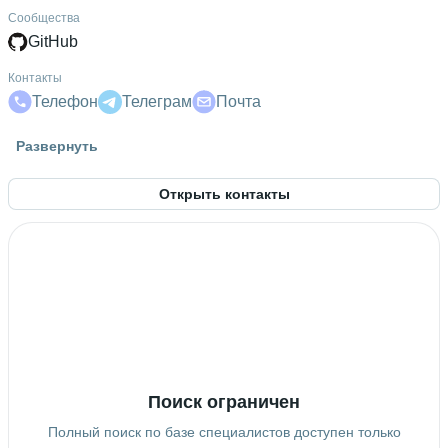
Сообщества
GitHub
Контакты
Телефон
Телеграм
Почта
Гражданство
Развернуть
Россия
Открыть контакты
Знание языков
Английский А2
 • 
Немецкий В1
Высшее образование
СПб ГУАП
 • 
№ 4 — Институт вычислительных систем и
программирования
 • 
2 года и 11 месяцев
Ещё 1 в профиле
Дополнительное образование
Центр специализированной IT-подготовки Университета
Поиск ограничен
Иннополис
Полный поиск по базе специалистов доступен только