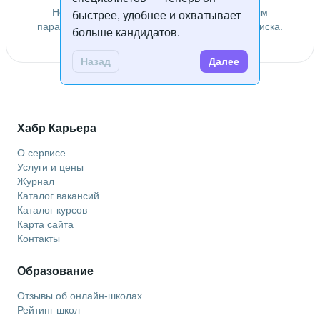
Не удалось найти специалистов по заданным
быстрее, удобнее и охватывает
параметрам. Попробуйте изменить условия поиска.
больше кандидатов.
Назад
Далее
Хабр Карьера
О сервисе
Услуги и цены
Журнал
Каталог вакансий
Каталог курсов
Карта сайта
Контакты
Образование
Отзывы об онлайн-школах
Рейтинг школ