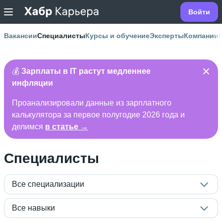
Войти
Вакансии
Специалисты
Курсы и обучение
Эксперты
Компании
💰
Зарплаты в IT растут медленнее
инфляции
Проанализировали данные из зарплатного
калькулятора за первое полугодие 2026 года и
делимся
в статье →
Специалисты
Все специализации
Все навыки