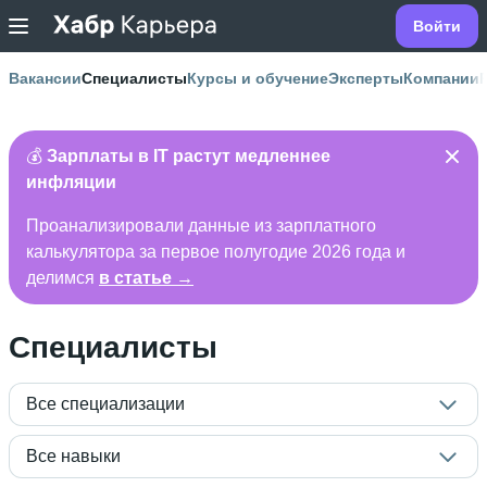
Войти
Вакансии
Специалисты
Курсы и обучение
Эксперты
Компании
💰
Зарплаты в IT растут медленнее
инфляции
Проанализировали данные из зарплатного
калькулятора за первое полугодие 2026 года и
делимся
в статье →
Специалисты
Все специализации
Все навыки