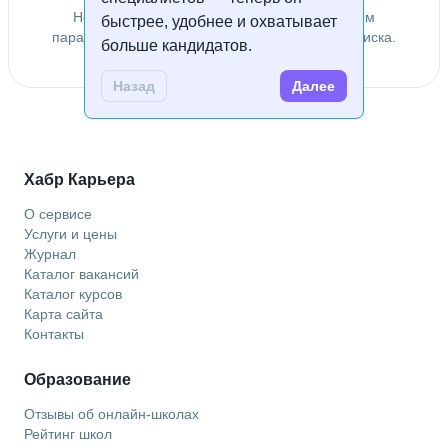
Не удалось найти специалистов по заданным
быстрее, удобнее и охватывает
параметрам. Попробуйте изменить условия поиска.
больше кандидатов.
Назад
Далее
Хабр Карьера
О сервисе
Услуги и цены
Журнал
Каталог вакансий
Каталог курсов
Карта сайта
Контакты
Образование
Отзывы об онлайн-школах
Рейтинг школ