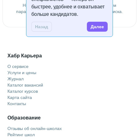
Не удалось найти специалистов по заданным
быстрее, удобнее и охватывает
параметрам. Попробуйте изменить условия поиска.
больше кандидатов.
Назад
Далее
Хабр Карьера
О сервисе
Услуги и цены
Журнал
Каталог вакансий
Каталог курсов
Карта сайта
Контакты
Образование
Отзывы об онлайн-школах
Рейтинг школ