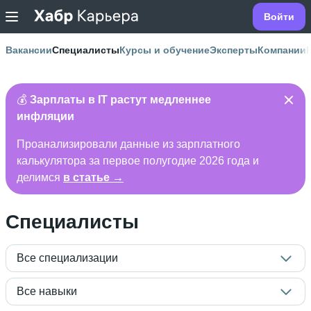
Войти
Вакансии
Специалисты
Курсы и обучение
Эксперты
Компании
💰
Зарплаты в IT растут медленнее
инфляции
Проанализировали данные из зарплатного
калькулятора за первое полугодие 2026 года и
делимся
в статье →
Специалисты
Все специализации
Все навыки