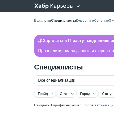
Вакансии
Специалисты
Курсы и обучение
Эк
💰
Зарплаты в IT растут медленнее 
Проанализировали данные из зарплатно
Специалисты
Все специализации
Грейд
Стаж
Город
Статус
Найдено
0
профилей, еще 3 после
авторизаци