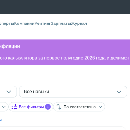
сперты
Компании
Рейтинг
Зарплаты
Журнал
инфляции
го калькулятора за первое полугодие 2026 года и делимся
Все навыки
Все фильтры
По соответствию
1
и