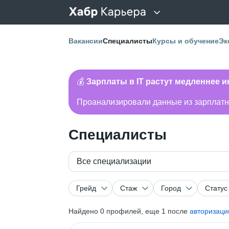
Вакансии
Специалисты
Курсы и обучение
Эк
💰
Зарплаты в IT растут медленнее 
Проанализировали данные из зарплатно
Специалисты
Все специализации
Грейд
Стаж
Город
Статус
Найдено
0
профилей, еще 1 после
авторизаци