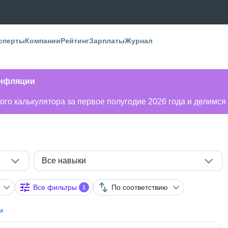
сперты
Компании
Рейтинг
Зарплаты
Журнал
инфляции
го калькулятора за первое полугодие 2026 года и делимся
Все навыки
Все фильтры
По соответствию
1
и