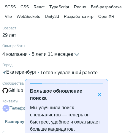
SCSS
CSS
React
TypeScript
Redux
Веб-разработка
Vite
WebSockets
Unity3d
Разработка игр
OpenXR
Возраст
29 лет
Опыт работы
4 компании
 • 
5 лет и 11 месяцев
Город
Екатеринбург
 • 
Готов к удалённой работе
Сообщества
GitHub
Большое обновление
поиска
Контакты
Мы улучшили поиск
Телефон
Телеграм
Почта
специалистов — теперь он
Гражданство
Развернуть
быстрее, удобнее и охватывает
Россия
больше кандидатов.