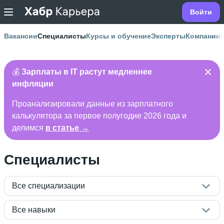
Войти
Вакансии
Специалисты
Курсы и обучение
Эксперты
Компании
💰
Зарплаты в IT растут медленнее
инфляции
Проанализировали данные из зарплатного
калькулятора за первое полугодие 2026 года и
делимся
в статье →
Специалисты
Все специализации
Все навыки