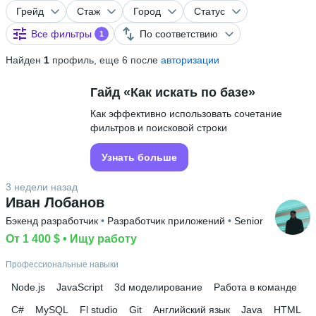
Грейд
Стаж
Город
Статус
Все фильтры
По соответствию
1
Найден
1
профиль, еще 6 после
авторизации
Гайд «Как искать по базе»
Как эффективно использовать сочетание
фильтров и поисковой строки
Узнать больше
3 недели назад
Иван Лобанов
Бэкенд разработчик
 • 
Разработчик приложений
 • 
Senior
От 1 400 $
 • 
Ищу работу
Профессиональные навыки
Node.js
JavaScript
3d моделирование
Работа в команде
C#
MySQL
Fl studio
Git
Английский язык
Java
HTML