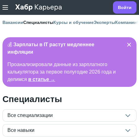
Войти
Вакансии
Специалисты
Курсы и обучение
Эксперты
Компании
💰
Зарплаты в IT растут медленнее
инфляции
Проанализировали данные из зарплатного
калькулятора за первое полугодие 2026 года и
делимся
в статье →
Специалисты
Все специализации
Все навыки