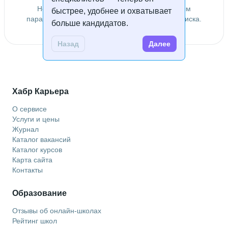
Не удалось найти специалистов по заданным
быстрее, удобнее и охватывает
параметрам. Попробуйте изменить условия поиска.
больше кандидатов.
Назад
Далее
Хабр Карьера
О сервисе
Услуги и цены
Журнал
Каталог вакансий
Каталог курсов
Карта сайта
Контакты
Образование
Отзывы об онлайн-школах
Рейтинг школ