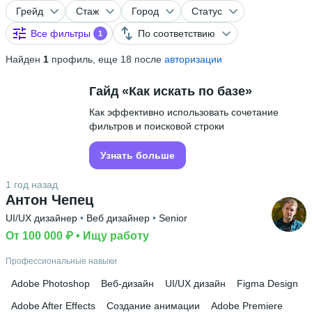
Грейд
Стаж
Город
Статус
Все фильтры
По соответствию
1
Найден
1
профиль, еще 18 после
авторизации
Гайд «Как искать по базе»
Как эффективно использовать сочетание
фильтров и поисковой строки
Узнать больше
1 год назад
Антон Чепец
UI/UX дизайнер
 • 
Веб дизайнер
 • 
Senior
От 100 000 ₽
 • 
Ищу работу
Профессиональные навыки
Adobe Photoshop
Веб-дизайн
UI/UX дизайн
Figma Design
Adobe After Effects
Создание анимации
Adobe Premiere