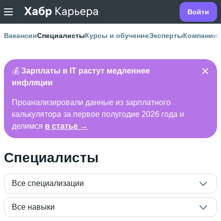
Войти
Вакансии
Специалисты
Курсы и обучение
Эксперты
Компании
💰
Зарплаты в IT растут медленнее
инфляции
Проанализировали данные из зарплатного
калькулятора за первое полугодие 2026 года и
делимся
в статье →
Специалисты
Все специализации
Все навыки