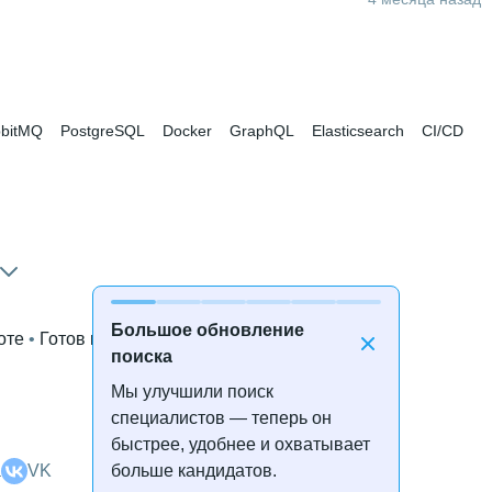
bitMQ
PostgreSQL
Docker
GraphQL
Elasticsearch
CI/CD
Большое обновление
оте
 • 
Готов к переезду
поиска
Мы улучшили поиск
специалистов — теперь он
быстрее, удобнее и охватывает
а
VK
больше кандидатов.