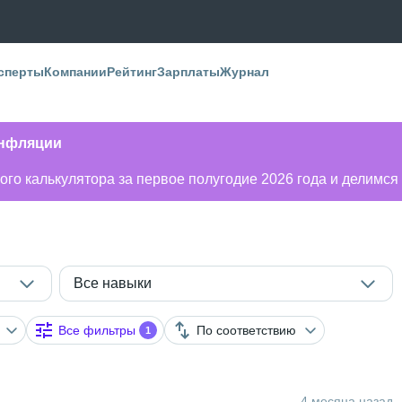
сперты
Компании
Рейтинг
Зарплаты
Журнал
инфляции
го калькулятора за первое полугодие 2026 года и делимся
Все навыки
Все фильтры
По соответствию
1
4 месяца назад