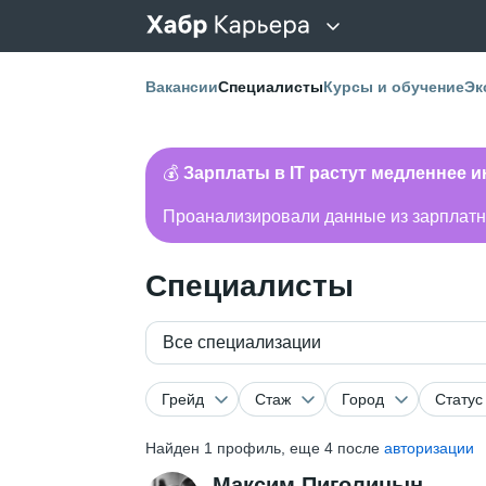
Вакансии
Специалисты
Курсы и обучение
Эк
💰
Зарплаты в IT растут медленнее 
Проанализировали данные из зарплатно
Специалисты
Все специализации
Грейд
Стаж
Город
Статус
Найден
1
профиль, еще 4 после
авторизации
Максим Пиголицын