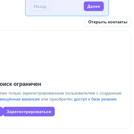
Назад
Далее
Открыть контакты
лительной техники (ИВТ)
 • 
3 года
х технологий и сферы обслуживания
оиск ограничен
упен только зарегистрированным пользователям с созданным
мещённая вакансия
или приобретён
доступ к базе резюме
.
Зарегистрироваться