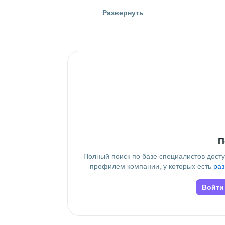
Гражданство
Развернуть
Россия
Высшее образование
СибГУТИ
 • 
Информатики и вычис
Дополнительное образование
Хабаровский колледж отраслевы
П
Полный поиск по базе специалистов дост
профилем компании, у которых есть
раз
Войти