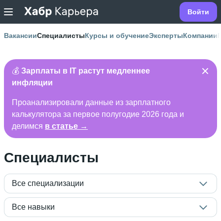
Войти
Вакансии
Специалисты
Курсы и обучение
Эксперты
Компании
💰
Зарплаты в IT растут медленнее
инфляции
Проанализировали данные из зарплатного
калькулятора за первое полугодие 2026 года и
делимся
в статье →
Специалисты
Все специализации
Все навыки