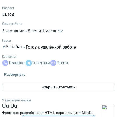
Возраст
31 год
Опыт работы
3 компании
 • 
8 лет и 1 месяц
Город
Ашгабат
 • 
Готов к удалённой работе
Контакты
Телефон
Телеграм
Почта
Высшее образование
Развернуть
ТГУ-Ашгабат
 • 
Физики и математики
 • 
4 года и 10
месяцев
Открыть контакты
9 месяцев назад
Uu Uu
Фронтенд разработчик
 • 
HTML-верстальщик
 • 
Middle