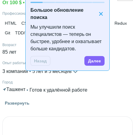
От 100 $
 • 
Ищу работу
Большое обновление
Профессиональные навыки
поиска
HTML
CSS
Sass
JavaScript
TypeScript
React
Redux
Мы улучшили поиск
Git
TDD/BDD
Jest
специалистов — теперь он
быстрее, удобнее и охватывает
Возраст
больше кандидатов.
85 лет
Назад
Далее
Опыт работы
3 компании
 • 
5 лет и 5 месяцев
Город
Ташкент
 • 
Готов к удалённой работе
Знание языков
Развернуть
Английский В2
 • 
Русский С1
 • 
Узбекский родной язык
Высшее образование
АНДИЭИ
 • 
Инженерно-экономический
 • 
3 года и 11
месяцев