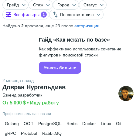
Грейд
Стаж
Город
Статус
Все фильтры
По соответствию
1
Найдено
2
профиля, еще 23 после
авторизации
Гайд «Как искать по базе»
Как эффективно использовать сочетание
фильтров и поисковой строки
Узнать больше
2 месяца назад
Довран Нургельдиев
Бэкенд разработчик
От 5 000 $
 • 
Ищу работу
Профессиональные навыки
Golang
ООП
PostgreSQL
Redis
Docker
Linux
Git
gRPC
Protobuf
RabbitMQ