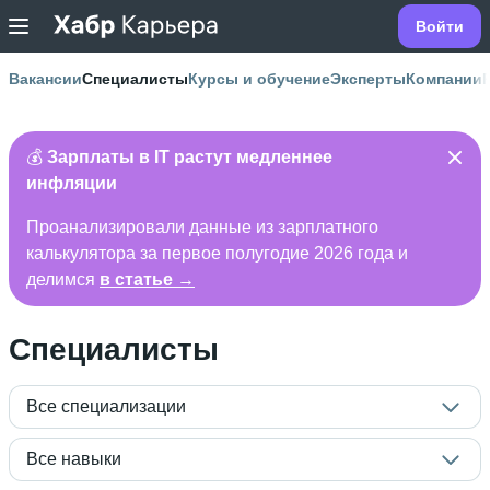
Войти
Вакансии
Специалисты
Курсы и обучение
Эксперты
Компании
💰
Зарплаты в IT растут медленнее
инфляции
Проанализировали данные из зарплатного
калькулятора за первое полугодие 2026 года и
делимся
в статье →
Специалисты
Все специализации
Все навыки