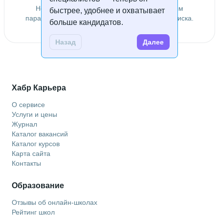
Не удалось найти специалистов по заданным
быстрее, удобнее и охватывает
параметрам. Попробуйте изменить условия поиска.
больше кандидатов.
Назад
Далее
Хабр Карьера
О сервисе
Услуги и цены
Журнал
Каталог вакансий
Каталог курсов
Карта сайта
Контакты
Образование
Отзывы об онлайн-школах
Рейтинг школ