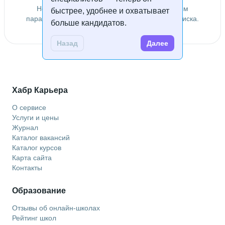
Не удалось найти специалистов по заданным
быстрее, удобнее и охватывает
параметрам. Попробуйте изменить условия поиска.
больше кандидатов.
Назад
Далее
Хабр Карьера
О сервисе
Услуги и цены
Журнал
Каталог вакансий
Каталог курсов
Карта сайта
Контакты
Образование
Отзывы об онлайн-школах
Рейтинг школ