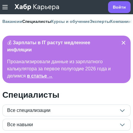
Войти
Вакансии
Специалисты
Курсы и обучение
Эксперты
Компании
💰
Зарплаты в IT растут медленнее
инфляции
Проанализировали данные из зарплатного
калькулятора за первое полугодие 2026 года и
делимся
в статье →
Специалисты
Все специализации
Все навыки