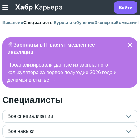
Войти
Вакансии
Специалисты
Курсы и обучение
Эксперты
Компании
💰
Зарплаты в IT растут медленнее
инфляции
Проанализировали данные из зарплатного
калькулятора за первое полугодие 2026 года и
делимся
в статье →
Специалисты
Все специализации
Все навыки