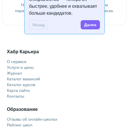
Не удалось найти специалистов по заданным
быстрее, удобнее и охватывает
параметрам. Попробуйте изменить условия поиска.
больше кандидатов.
Назад
Далее
Хабр Карьера
О сервисе
Услуги и цены
Журнал
Каталог вакансий
Каталог курсов
Карта сайта
Контакты
Образование
Отзывы об онлайн-школах
Рейтинг школ