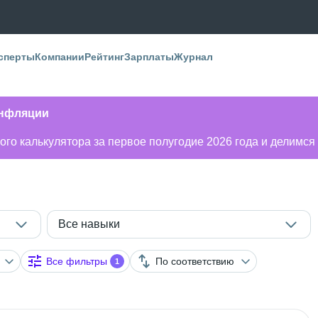
сперты
Компании
Рейтинг
Зарплаты
Журнал
инфляции
го калькулятора за первое полугодие 2026 года и делимся
Все навыки
Все фильтры
По соответствию
1