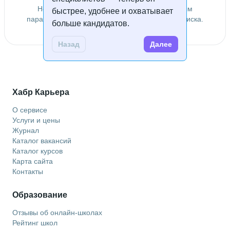
Не удалось найти специалистов по заданным
быстрее, удобнее и охватывает
параметрам. Попробуйте изменить условия поиска.
больше кандидатов.
Назад
Далее
Хабр Карьера
О сервисе
Услуги и цены
Журнал
Каталог вакансий
Каталог курсов
Карта сайта
Контакты
Образование
Отзывы об онлайн-школах
Рейтинг школ