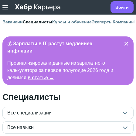
Войти
Вакансии
Специалисты
Курсы и обучение
Эксперты
Компании
💰
Зарплаты в IT растут медленнее
инфляции
Проанализировали данные из зарплатного
калькулятора за первое полугодие 2026 года и
делимся
в статье →
Специалисты
Все специализации
Все навыки