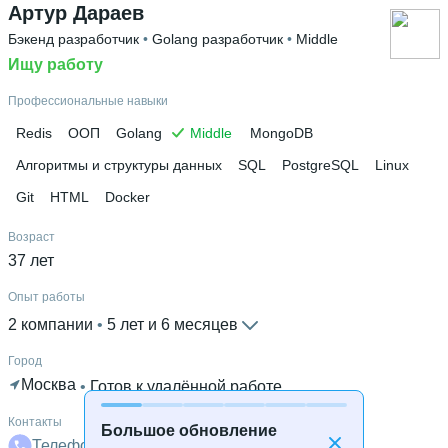
Артур Дараев
Бэкенд разработчик
 • 
Golang разработчик
 • 
Middle
Ищу работу
Профессиональные навыки
Redis
ООП
Golang
Middle
MongoDB
Алгоритмы и структуры данных
SQL
PostgreSQL
Linux
Git
HTML
Docker
Возраст
37 лет
Опыт работы
2 компании
 • 
5 лет и 6 месяцев
Город
Москва
 • 
Готов к удалённой работе
Контакты
Большое обновление
Телефон
Телеграм