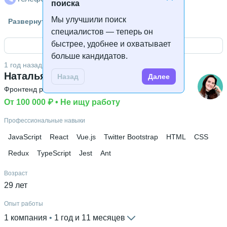
поиска
Гражданство
Мы улучшили поиск
Развернуть
Россия
специалистов — теперь он
быстрее, удобнее и охватывает
Открыть контакты
Знание языков
больше кандидатов.
Английский В1
1 год назад
Наталья Нуйкина
Назад
Далее
Дополнительное образование
Фронтенд разработчик
 • 
Junior
Факультет автоматизации и прикладной информатики
(ФАПИ)
От 100 000 ₽
 • 
Не ищу работу
Профессиональные навыки
JavaScript
React
Vue.js
Twitter Bootstrap
HTML
CSS
Redux
TypeScript
Jest
Ant
Возраст
29 лет
Опыт работы
1 компания
 • 
1 год и 11 месяцев