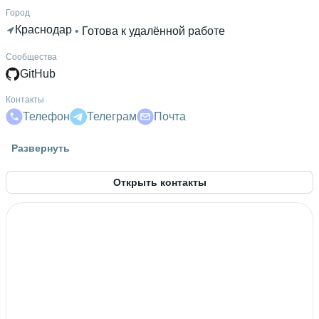
Город
Краснодар
 • 
Готова к удалённой работе
Сообщества
GitHub
Контакты
Телефон
Телеграм
Почта
Гражданство
Развернуть
Россия
Открыть контакты
Знание языков
Английский В1
Высшее образование
КубГМА
 • 
Стоматологический
 • 
7 лет и 1 месяц
Дополнительное образование
Хекслет