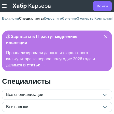
Войти
Вакансии
Специалисты
Курсы и обучение
Эксперты
Компании
💰
Зарплаты в IT растут медленнее
инфляции
Проанализировали данные из зарплатного
калькулятора за первое полугодие 2026 года и
делимся
в статье →
Специалисты
Все специализации
Все навыки