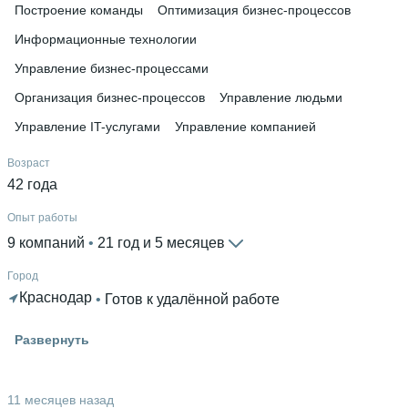
Построение команды
Оптимизация бизнес-процессов
Информационные технологии
Управление бизнес-процессами
Организация бизнес-процессов
Управление людьми
Управление IT-услугами
Управление компанией
Возраст
42 года
Опыт работы
9 компаний
 • 
21 год и 5 месяцев
Город
Краснодар
 • 
Готов к удалённой работе
Высшее образование
Развернуть
МФЮА
 • 
Бизнеса и информационных технологий
 • 
1 год и
1 месяц
11 месяцев назад
Ещё 2 в профиле