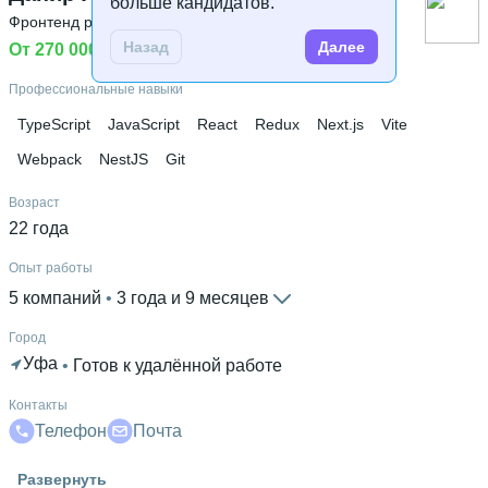
больше кандидатов.
Фронтенд разработчик
 • 
Фулстек разработчик
 • 
Middle
Высшее образование
Назад
Далее
От 270 000 ₽
 • 
Рассмотрю предложения
Университет ИТМО
 • 
Информационных технологий и
программирования
 • 
6 месяцев
Профессиональные навыки
Ещё 1 в профиле
TypeScript
JavaScript
React
Redux
Next.js
Vite
Дополнительное образование
Webpack
NestJS
Git
Lad Academy
 • 
Javascript.ru
Возраст
22 года
Опыт работы
5 компаний
 • 
3 года и 9 месяцев
Город
Уфа
 • 
Готов к удалённой работе
Контакты
Телефон
Почта
Гражданство
Развернуть