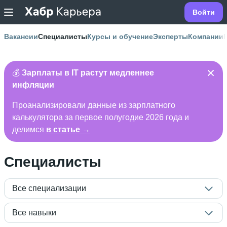
Войти
Вакансии
Специалисты
Курсы и обучение
Эксперты
Компании
💰
Зарплаты в IT растут медленнее
инфляции
Проанализировали данные из зарплатного
калькулятора за первое полугодие 2026 года и
делимся
в статье →
Специалисты
Все специализации
Все навыки