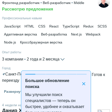
Фронтенд разработчик
 • 
Веб-разработчик
 • 
Middle
Рассмотрю предложения
Профессиональные навыки
JavaScript
HTML
CSS
React
TypeScript
Redux
SCSS
Адаптивная верстка
Веб-разработка
Next.js
Webpack
Node.js
Кроссбраузерная верстка
Опыт работы
3 компании
 • 
2 года и 2 месяца
Город
Санкт-Петербург
 • 
Готов к удалённой работе
 • 
Готов к
переезду
Большое обновление
поиска
Гражданство
Развернуть
Мы улучшили поиск
Россия
специалистов — теперь он
Знание языков
4 недели назад
быстрее, удобнее и охватывает
Данир Хисаметдинов
Английский А2