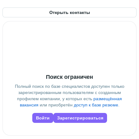
Россия
Открыть контакты
Знание языков
Английский В1
Высшее образование
КФУ
 • 
Институт вычислительной математики и
информационных технологий
 • 
3 года и 11 месяцев
Поиск ограничен
Полный поиск по базе специалистов доступен только
зарегистрированным пользователям с созданным
профилем компании, у которых есть
размещённая
вакансия
или приобретён
доступ к базе резюме
.
Войти
Зарегистрироваться