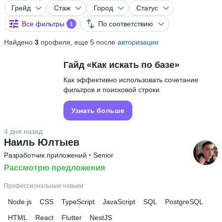
Грейд
Стаж
Город
Статус
Все фильтры
По соответствию
1
Найдено
3
профиля, еще 5 после
авторизации
Гайд «Как искать по базе»
Как эффективно использовать сочетание
фильтров и поисковой строки
Узнать больше
4 дня назад
Наиль Юлтыев
Разработчик приложений
 • 
Senior
Рассмотрю предложения
Профессиональные навыки
Node.js
CSS
TypeScript
JavaScript
SQL
PostgreSQL
HTML
React
Flutter
NestJS