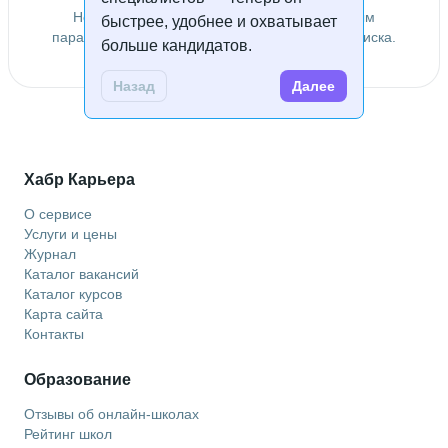
Не удалось найти специалистов по заданным
быстрее, удобнее и охватывает
параметрам. Попробуйте изменить условия поиска.
больше кандидатов.
Назад
Далее
Хабр Карьера
О сервисе
Услуги и цены
Журнал
Каталог вакансий
Каталог курсов
Карта сайта
Контакты
Образование
Отзывы об онлайн-школах
Рейтинг школ