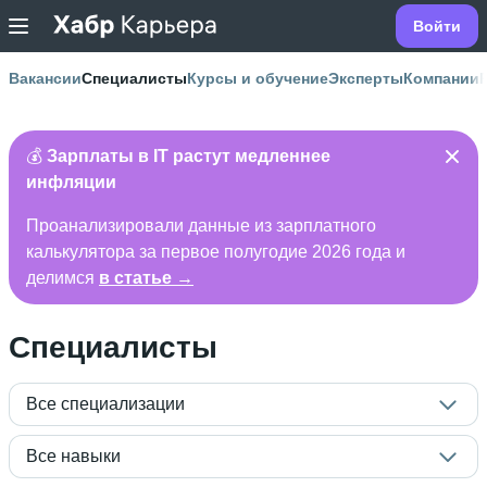
Войти
Вакансии
Специалисты
Курсы и обучение
Эксперты
Компании
💰
Зарплаты в IT растут медленнее
инфляции
Проанализировали данные из зарплатного
калькулятора за первое полугодие 2026 года и
делимся
в статье →
Специалисты
Все специализации
Все навыки