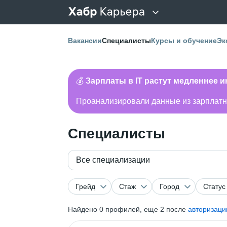
Вакансии
Специалисты
Курсы и обучение
Эк
💰
Зарплаты в IT растут медленнее 
Проанализировали данные из зарплатно
Специалисты
Все специализации
Грейд
Стаж
Город
Статус
Найдено
0
профилей, еще 2 после
авторизаци