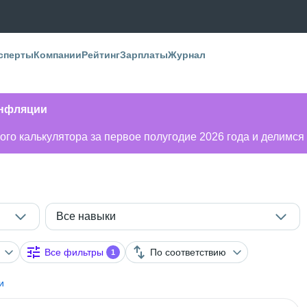
сперты
Компании
Рейтинг
Зарплаты
Журнал
инфляции
го калькулятора за первое полугодие 2026 года и делимся
Все навыки
Все фильтры
По соответствию
1
и