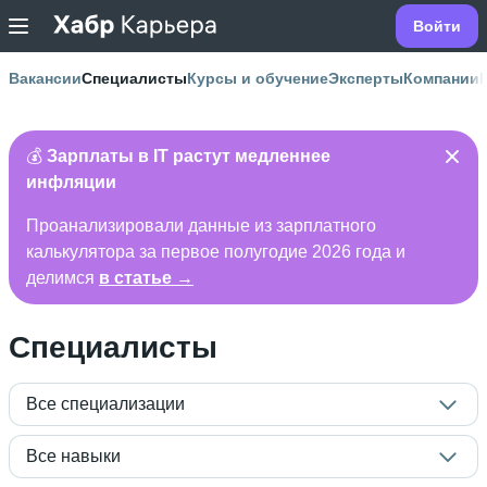
Войти
Вакансии
Специалисты
Курсы и обучение
Эксперты
Компании
💰
Зарплаты в IT растут медленнее
инфляции
Проанализировали данные из зарплатного
калькулятора за первое полугодие 2026 года и
делимся
в статье →
Специалисты
Все специализации
Все навыки