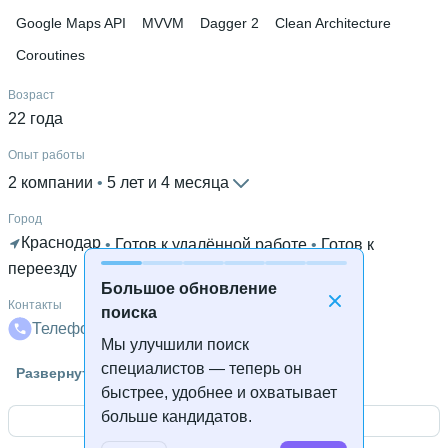
Google Maps API
MVVM
Dagger 2
Clean Architecture
Coroutines
Возраст
22 года
Опыт работы
2 компании
 • 
5 лет и 4 месяца
Город
Краснодар
 • 
Готов к удалённой работе
 • 
Готов к
переезду
Большое обновление
Контакты
поиска
Телефон
Телеграм
Почта
Мы улучшили поиск
Высшее образование
специалистов — теперь он
Развернуть
ККЭП
 • 
Радиоаппаратостроение (специальность 11.02.01)
быстрее, удобнее и охватывает
• 
1 год и 11 месяцев
больше кандидатов.
Открыть контакты