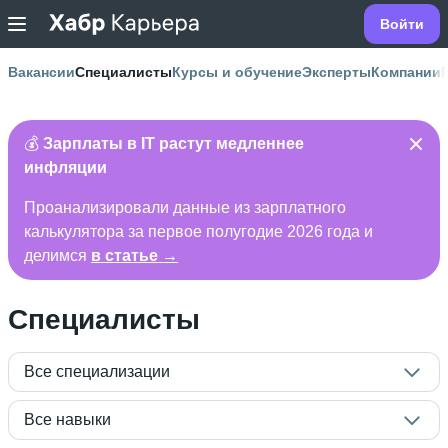
Войти
Вакансии
Специалисты
Курсы и обучение
Эксперты
Компании
💰
Зарплаты в IT растут медленнее
инфляции
Проанализировали данные из зарплатного
калькулятора за первое полугодие 2026 года и
делимся
в статье →
Специалисты
Все специализации
Все навыки