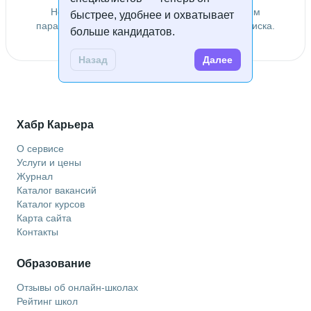
Не удалось найти специалистов по заданным
быстрее, удобнее и охватывает
параметрам. Попробуйте изменить условия поиска.
больше кандидатов.
Назад
Далее
Хабр Карьера
О сервисе
Услуги и цены
Журнал
Каталог вакансий
Каталог курсов
Карта сайта
Контакты
Образование
Отзывы об онлайн-школах
Рейтинг школ