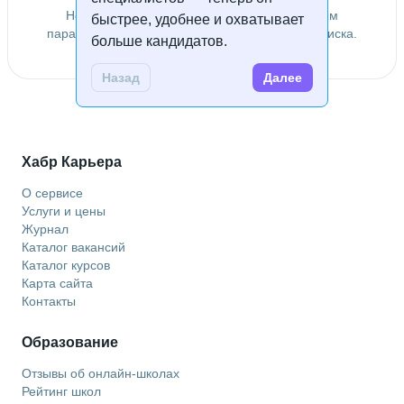
Не удалось найти специалистов по заданным
быстрее, удобнее и охватывает
параметрам. Попробуйте изменить условия поиска.
больше кандидатов.
Назад
Далее
Хабр Карьера
О сервисе
Услуги и цены
Журнал
Каталог вакансий
Каталог курсов
Карта сайта
Контакты
Образование
Отзывы об онлайн-школах
Рейтинг школ