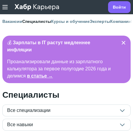
Войти
Вакансии
Специалисты
Курсы и обучение
Эксперты
Компании
💰
Зарплаты в IT растут медленнее
инфляции
Проанализировали данные из зарплатного
калькулятора за первое полугодие 2026 года и
делимся
в статье →
Специалисты
Все специализации
Все навыки