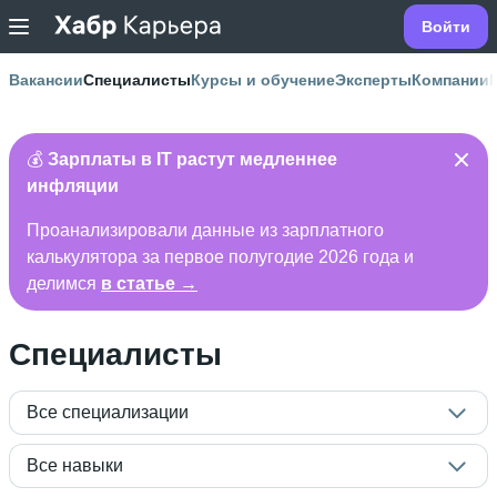
Войти
Вакансии
Специалисты
Курсы и обучение
Эксперты
Компании
💰
Зарплаты в IT растут медленнее
инфляции
Проанализировали данные из зарплатного
калькулятора за первое полугодие 2026 года и
делимся
в статье →
Специалисты
Все специализации
Все навыки