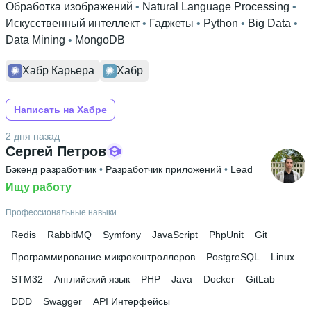
Обработка изображений
 • 
Natural Language Processing
 • 
Искусственный интеллект
 • 
Гаджеты
 • 
Python
 • 
Big Data
 • 
Data Mining
 • 
MongoDB
Хабр Карьера
Хабр
Написать на Хабре
2 дня назад
Сергей Петров
Бэкенд разработчик
 • 
Разработчик приложений
 • 
Lead
Ищу работу
Профессиональные навыки
Redis
RabbitMQ
Symfony
JavaScript
PhpUnit
Git
Программирование микроконтроллеров
PostgreSQL
Linux
STM32
Английский язык
PHP
Java
Docker
GitLab
DDD
Swagger
API Интерфейсы