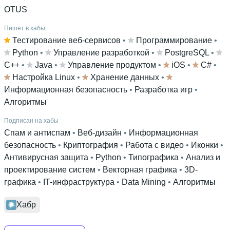
OTUS
Пишет в хабы
Тестирование веб-сервисов
 • 
Программирование
 • 
Python
 • 
Управление разработкой
 • 
PostgreSQL
 • 
C++
 • 
Java
 • 
Управление продуктом
 • 
iOS
 • 
C#
 • 
Настройка Linux
 • 
Хранение данных
 • 
Информационная безопасность
 • 
Разработка игр
 • 
Алгоритмы
Подписан на хабы
Спам и антиспам
 • 
Веб-дизайн
 • 
Информационная
безопасность
 • 
Криптография
 • 
Работа с видео
 • 
Иконки
 • 
Антивирусная защита
 • 
Python
 • 
Типографика
 • 
Анализ и
проектирование систем
 • 
Векторная графика
 • 
3D-
графика
 • 
IT-инфраструктура
 • 
Data Mining
 • 
Алгоритмы
Хабр