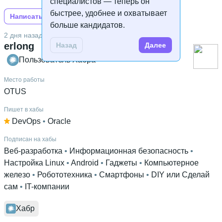
специалистов — теперь он
быстрее, удобнее и охватывает
Написать на Хабре
больше кандидатов.
2 дня назад
erlong
Назад
Далее
Пользователь Хабра
Место работы
OTUS
Пишет в хабы
DevOps
 • 
Oracle
Подписан на хабы
Веб-разработка
 • 
Информационная безопасность
 • 
Настройка Linux
 • 
Android
 • 
Гаджеты
 • 
Компьютерное
железо
 • 
Робототехника
 • 
Смартфоны
 • 
DIY или Сделай
сам
 • 
IT-компании
Хабр