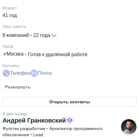
Возраст
41 год
Опыт работы
9 компаний
 • 
22 года
Город
Москва
 • 
Готов к удалённой работе
Контакты
Телефон
Почта
Гражданство
Развернуть
Россия
Открыть контакты
Знание языков
Русский родной язык
 • 
Английский В2
4 дня назад
Андрей Гранковский
Фулстек разработчик
 • 
Архитектор программного
обеспечения
 • 
Lead