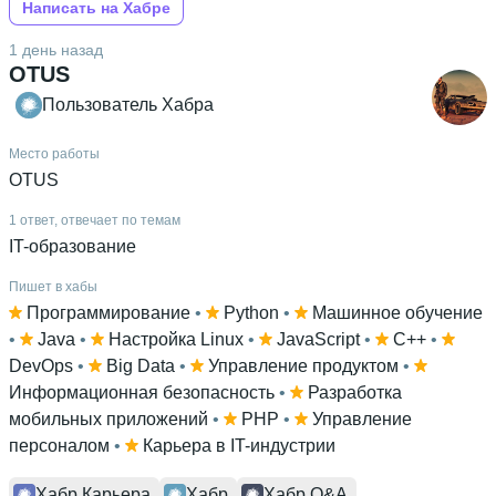
Написать на Хабре
1 день назад
OTUS
Пользователь Хабра
Место работы
OTUS
1 ответ, отвечает по темам
IT-образование
Пишет в хабы
Программирование
 • 
Python
 • 
Машинное обучение
• 
Java
 • 
Настройка Linux
 • 
JavaScript
 • 
C++
 • 
DevOps
 • 
Big Data
 • 
Управление продуктом
 • 
Информационная безопасность
 • 
Разработка
мобильных приложений
 • 
PHP
 • 
Управление
персоналом
 • 
Карьера в IT-индустрии
Хабр Карьера
Хабр
Хабр Q&A