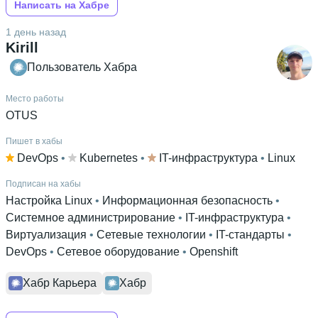
Написать на Хабре
1 день назад
Kirill
Пользователь Хабра
Место работы
OTUS
Пишет в хабы
DevOps
 • 
Kubernetes
 • 
IT-инфраструктура
 • 
Linux
Подписан на хабы
Настройка Linux
 • 
Информационная безопасность
 • 
Системное администрирование
 • 
IT-инфраструктура
 • 
Виртуализация
 • 
Сетевые технологии
 • 
IT-стандарты
 • 
DevOps
 • 
Сетевое оборудование
 • 
Openshift
Хабр Карьера
Хабр