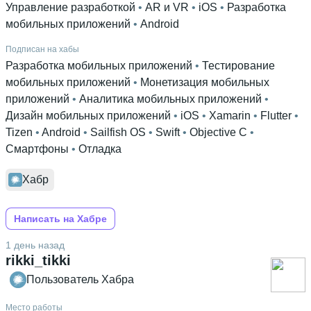
Управление разработкой
 • 
AR и VR
 • 
iOS
 • 
Разработка
мобильных приложений
 • 
Android
Подписан на хабы
Разработка мобильных приложений
 • 
Тестирование
мобильных приложений
 • 
Монетизация мобильных
приложений
 • 
Аналитика мобильных приложений
 • 
Дизайн мобильных приложений
 • 
iOS
 • 
Xamarin
 • 
Flutter
 • 
Tizen
 • 
Android
 • 
Sailfish OS
 • 
Swift
 • 
Objective C
 • 
Смартфоны
 • 
Отладка
Хабр
Написать на Хабре
1 день назад
rikki_tikki
Пользователь Хабра
Место работы