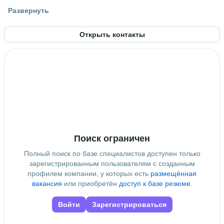
Высшее образование
Развернуть
МГТУ им. Н.Э. Баумана
 • 
Робототехники и комплексной
автоматизации; РК
 • 
5 лет и 10 месяцев
Открыть контакты
Поиск ограничен
Полный поиск по базе специалистов доступен только
зарегистрированным пользователям с созданным
профилем компании, у которых есть
размещённая
вакансия
или приобретён
доступ к базе резюме
.
Войти
Зарегистрироваться