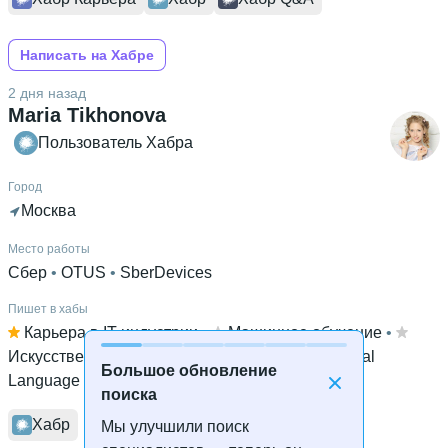
Написать на Хабре
2 дня назад
Maria Tikhonova
Пользователь Хабра
Город
Москва
Место работы
Сбер
 • 
OTUS
 • 
SberDevices
Пишет в хабы
Карьера в IT-индустрии
 • 
Машинное обучение
 • 
Искусственный интеллект
 • 
Big Data
 • 
Natural
Большое обновление
Language Processing
 • 
Python
поиска
Хабр
Мы улучшили поиск