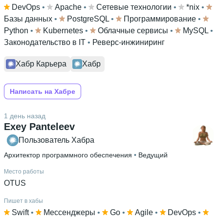
DevOps
 • 
Apache
 • 
Сетевые технологии
 • 
*nix
 • 
Базы данных
 • 
PostgreSQL
 • 
Программирование
 • 
Python
 • 
Kubernetes
 • 
Облачные сервисы
 • 
MySQL
 • 
Законодательство в IT
 • 
Реверс-инжиниринг
Хабр Карьера
Хабр
Написать на Хабре
1 день назад
Exey Panteleev
Пользователь Хабра
Архитектор программного обеспечения
 • 
Ведущий
Место работы
OTUS
Пишет в хабы
Swift
 • 
Мессенджеры
 • 
Go
 • 
Agile
 • 
DevOps
 • 