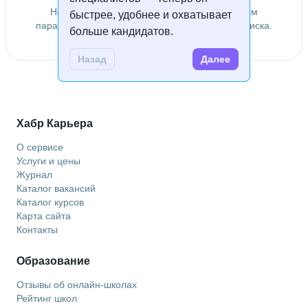
Не удалось найти специалистов по заданным
быстрее, удобнее и охватывает
параметрам. Попробуйте изменить условия поиска.
больше кандидатов.
Назад
Далее
Хабр Карьера
О сервисе
Услуги и цены
Журнал
Каталог вакансий
Каталог курсов
Карта сайта
Контакты
Образование
Отзывы об онлайн-школах
Рейтинг школ