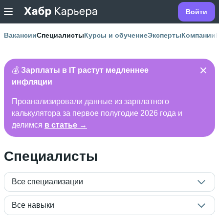
Войти
Вакансии
Специалисты
Курсы и обучение
Эксперты
Компании
💰
Зарплаты в IT растут медленнее
инфляции
Проанализировали данные из зарплатного
калькулятора за первое полугодие 2026 года и
делимся
в статье →
Специалисты
Все специализации
Все навыки