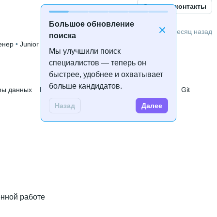
Открыть контакты
Большое обновление
1 месяц назад
поиска
енер
 • 
Junior
Мы улучшили поиск
специалистов — теперь он
быстрее, удобнее и охватывает
больше кандидатов.
ры данных
Python
PostgreSQL
MySQL
Linux
C
Git
Назад
Далее
ённой работе