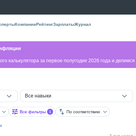
сперты
Компании
Рейтинг
Зарплаты
Журнал
инфляции
го калькулятора за первое полугодие 2026 года и делимся
Все навыки
Все фильтры
По соответствию
1
и
3 дня назад