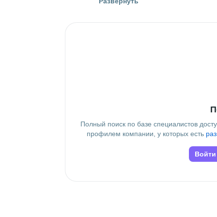
Развернуть
Россия
Знание языков
Английский В2
Высшее образование
Университет ИТМО
Дополнительное образование
Информационных Технологий и 
П
Полный поиск по базе специалистов дост
профилем компании, у которых есть
раз
Войти