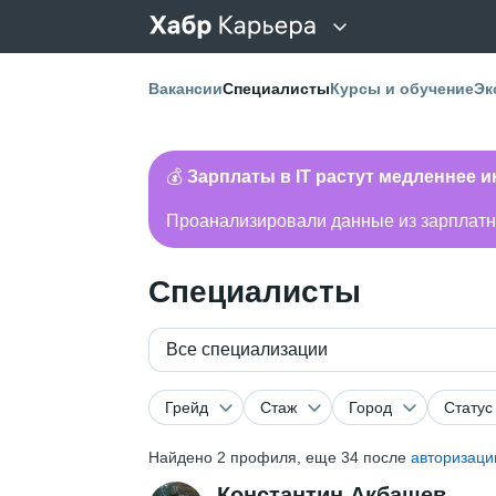
Вакансии
Специалисты
Курсы и обучение
Эк
💰
Зарплаты в IT растут медленнее 
Проанализировали данные из зарплатно
Специалисты
Все специализации
Грейд
Стаж
Город
Статус
Найдено
2
профиля, еще 34 после
авторизаци
Константин Акбашев