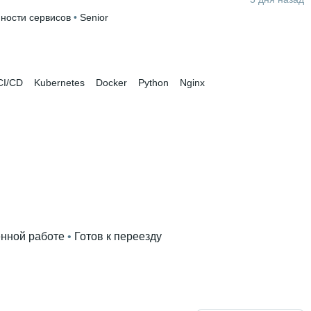
ности сервисов
 • 
Senior
CI/CD
Kubernetes
Docker
Python
Nginx
ённой работе
 • 
Готов к переезду