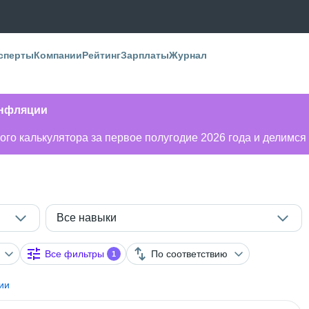
сперты
Компании
Рейтинг
Зарплаты
Журнал
инфляции
го калькулятора за первое полугодие 2026 года и делимся
Все навыки
Все фильтры
По соответствию
1
ии