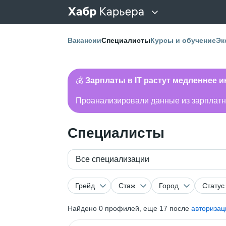
Вакансии
Специалисты
Курсы и обучение
Эк
💰
Зарплаты в IT растут медленнее 
Проанализировали данные из зарплатно
Специалисты
Все специализации
Грейд
Стаж
Город
Статус
Найдено
0
профилей, еще 17 после
авторизац