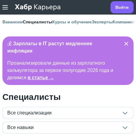
Войти
Вакансии
Специалисты
Курсы и обучение
Эксперты
Компании
💰
Зарплаты в IT растут медленнее
инфляции
Проанализировали данные из зарплатного
калькулятора за первое полугодие 2026 года и
делимся
в статье →
Специалисты
Все специализации
Все навыки