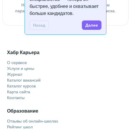
Не удалось найти специалистов по заданным
быстрее, удобнее и охватывает
параметрам. Попробуйте изменить условия поиска.
больше кандидатов.
Назад
Далее
Хабр Карьера
О сервисе
Услуги и цены
Журнал
Каталог вакансий
Каталог курсов
Карта сайта
Контакты
Образование
Отзывы об онлайн-школах
Рейтинг школ