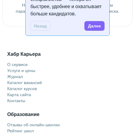
Не удалось найти специалистов по заданным
быстрее, удобнее и охватывает
параметрам. Попробуйте изменить условия поиска.
больше кандидатов.
Назад
Далее
Хабр Карьера
О сервисе
Услуги и цены
Журнал
Каталог вакансий
Каталог курсов
Карта сайта
Контакты
Образование
Отзывы об онлайн-школах
Рейтинг школ