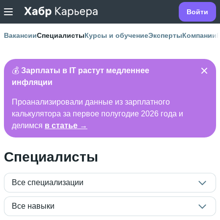
Войти
Вакансии
Специалисты
Курсы и обучение
Эксперты
Компании
💰
Зарплаты в IT растут медленнее
инфляции
Проанализировали данные из зарплатного
калькулятора за первое полугодие 2026 года и
делимся
в статье →
Специалисты
Все специализации
Все навыки